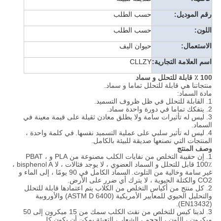
رقم الموديل:
حسب الطلب
اللون:
حسب الطلب
الاستعمال:
حيوان اليف
اسم العلامة التجارية:
CLLZY
100 ٪ قابلة للتحلل و سماد
منتجاتنا هي قابلة للتحلل تماما و سماد.
مادة السماد:
1. القابلة للتحلل في ظل ظروف التسميد.
2. يتفكك تماما في دورة واحدة سماد.
3. ليس له تأثيرات سامة ولا يطلق معادن ثقيلة على قيمة معينة في
السماد.
4. ليس له تأثير سلبي على عملية التسميد نفسها.
في كلمة واحدة ،
المنتجات التي نصنعها صديقة للبيئة بالكامل.
وصف المنتج
1. إن حقيبة التخلص من نفايات الكلب مصنوعة من PLA و PBAT ،
100٪ قابل للتحلل و السماد العضوي ، لا يوجد فثالات ، لا bisphenol A ،
غير سامة وخالية من التلوث.
السماد الكامل في 90 يومًا ، إلى الماء و
CO2 والكتلة الحيوية ، لا يترك أي ضرر على الأرض.
2. كل منتج من أكياس التخلص من الكلاب يتم اعتمادها قابلة للتحلل
والتحليل الحيوي للمعايير الأمريكية (ASTM D 6400) والأوروبية
(EN13432).
3. لدينا كيس للتخلص من نفث الكلب سمك من 15 ميكرون إلى 50
ميكرون ، اللون ، الحجم ، الشعار ، التعبئة يمكن أن يكون كل