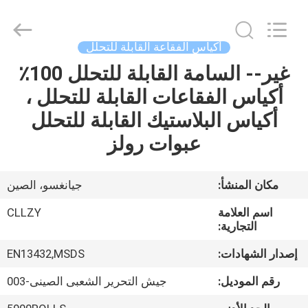
Changzhou
Greencradleland
Macromolecule
Materials
Co.,
أكياس الفقاعة القابلة للتحلل
Ltd..
All
غير-- السامة القابلة للتحلل 100٪
المنزل
Rights
Reserved.
أكياس الفقاعات القابلة للتحلل ،
المنتجات
أكياس البلاستيك القابلة للتحلل
عبوات رولز
حولنا
مكان المنشأ:
جيانغسو، الصين
جولة
اسم العلامة
CLLZY
في
التجارية:
المصنع
إصدار الشهادات:
EN13432,MSDS
رقم الموديل:
جيش التحرير الشعبى الصينى-003
مراقبة