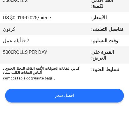
الحد الأدنى
5000ROLLS
الجودة
لكمية:
الأسعار:
US $0.013-0.025/piece
أخبار
تفاصيل التغليف:
كرتون
اطلب
وقت التسليم:
5-7 أيام عمل
اقتباس
القدرة على
5000ROLLS PER DAY
العرض:
خريطة
تسليط الضوء:
أكياس النفايات الحيوانات الأليفة القابلة للتحلل الحيوي ،
أكياس النفايات الكلب سماد
الموقع
,
compostable dog waste bags
PRIVACY
افضل سعر
POLICY