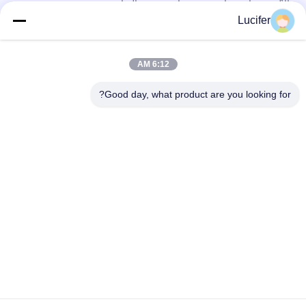
الأليفة مع استخدام موزع شعار مخصص المتاحة
Lucifer
العرف صديقة للبيئة القابلة للتحلل بيولوجي الكلب أكياس أنبوب
EN13432 / MSDS المعتمدة
6:12 AM
100 ٪ أكياس فقاعة قابل للتحلل البيولوجي / السماد الحيوانات الأليفة
أكياس النفايات العرف خدمة مقبولة
Good day, what product are you looking for?
فئات شعبية
جميع
فيلم إطلاق للذوبان 
PVA المياه القابلة 
في الماء
للذوبان السينمائي
PVA حقيبة قابلة 
فيلم قابل للذوبان في 
للذوبان في الماء
الماء للتطريز
أقمشة غير قابلة 
أكياس الغسيل القابلة 
للذوبان في الماء
للذوبان في الماء
فيلم البلاستيك القابلة 
بولي الشريط للذوبان 
للتحلل
في الماء