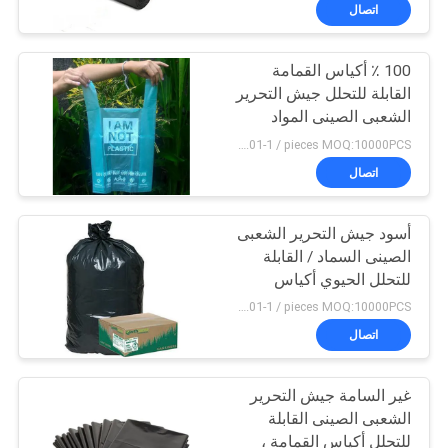
البلاستيكية
الجودة
اتصال
100 ٪ أكياس القمامة
أخبار
15
القابلة للتحلل جيش التحرير
الشعبى الصينى المواد
فيلم قابل للذوبان في
اطلب
البلاستيكية المصنوعة مع
US $0.01-1 / pieces MOQ:10000PCS
الماء للتطريز
شعار مخصص
اقتباس
اتصال
خريطة
أسود جيش التحرير الشعبى
الصينى السماد / القابلة
الموقع
للتحلل الحيوي أكياس
34
البلاستيك القمامة نوع
US $0.01-1 / pieces MOQ:10000PCS
الختم الحرارة
PRIVACY
PVA حقيبة قابلة
اتصال
POLICY
للذوبان في الماء
غير السامة جيش التحرير
الشعبى الصينى القابلة
للتحلل أكياس القمامة ،