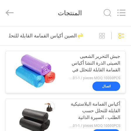
Changzhou
Greencradleland
Macromolecule
المنتجات
Materials
Co.,
Ltd..
All
المنزل
Rights
38
Reserved.
الصين أكياس القمامة القابلة للتحلل
PVA المياه القابلة
المنتجات
للذوبان السينمائي
جيش التحرير الشعبى
الصينى الذرة النشا أكياس
حولنا
القمامة القابلة للتحلل في
لفة SGS / MSDS معتمد
US $0.01-1 / pieces MOQ:10000PCS
جولة
اتصال
73
في
فيلم إطلاق للذوبان
أكياس القمامة البلاستيكية
المصنع
القابلة للتحلل حسب
في الماء
الطلب ، السيرة الذاتية
مراقبة
الملونة - كيس القمامة
US $0.01-1 / pieces MOQ:10000PCS