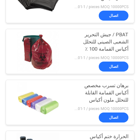
صديقة للبيئة أكياس
US $0.01-1 / pieces MOQ:10000PCS
النفايات السماد شقة
اتصال
72
أكياس الغسيل القابلة
PBAT / جيش التحرير
الشعبى الصينى للتحلل
للذوبان في الماء
أكياس القمامة 100 ٪
سماد للمطعم
US $0.01-1 / pieces MOQ:10000PCS
اتصال
برهان تسرب مخصص
33
أكياس القمامة القابلة
أقمشة غير قابلة
للتحلل ملون أكياس
البلاستيك جيش التحرير
US $0.01-1 / pieces MOQ:10000PCS
للذوبان في الماء
الشعبى الصينى بن
اتصال
الحرارة ختم أكياس