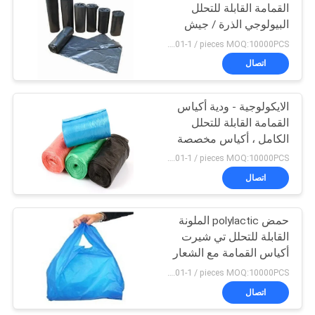
القمامة القابلة للتحلل
البيولوجي الذرة / جيش
6
التحرير الشعبى الصينى
US $0.01-1 / pieces MOQ:10000PCS
مادة صنع
بولي الشريط للذوبان
اتصال
في الماء
الايكولوجية - ودية أكياس
القمامة القابلة للتحلل
الكامل ، أكياس مخصصة
بن السماد
US $0.01-1 / pieces MOQ:10000PCS
اتصال
15
فيلم البلاستيك القابلة
حمض polylactic الملونة
القابلة للتحلل تي شيرت
للتحلل
أكياس القمامة مع الشعار
US $0.01-1 / pieces MOQ:10000PCS
اتصال