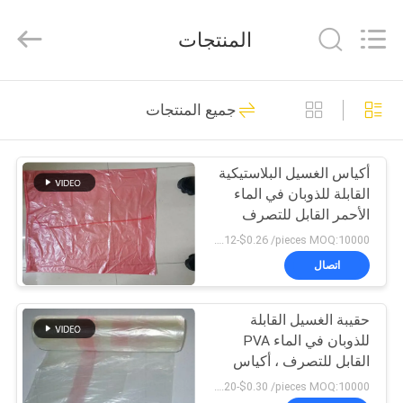
Changzhou
Greencradleland
Macromolecule
المنتجات
Materials
Co.,
Ltd..
All
المنزل
Rights
38
Reserved.
جميع المنتجات
PVA المياه القابلة
المنتجات
للذوبان السينمائي
أكياس الغسيل البلاستيكية
القابلة للذوبان في الماء
حولنا
الأحمر القابل للتصرف
للطب / المستشفى
US $0.12-$0.26 /pieces MOQ:10000 قطعة
جولة
اتصال
73
في
فيلم إطلاق للذوبان
حقيبة الغسيل القابلة
المصنع
للذوبان في الماء PVA
في الماء
القابل للتصرف ، أكياس
مراقبة
الغسيل القابلة للذوبان في
US $0.20-$0.30 /pieces MOQ:10000 قطعة