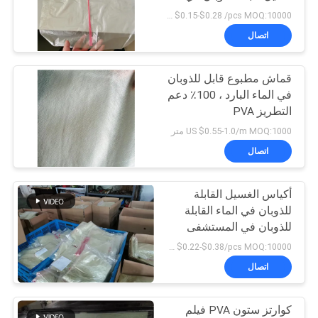
الماء البارد / الساخن
US $0.15-$0.28 /pcs MOQ:10000 جهاز كمبيوتر شخصى
اتصال
72
أكياس الغسيل القابلة
قماش مطبوع قابل للذوبان
في الماء البارد ، 100٪ دعم
للذوبان في الماء
التطريز PVA
US $0.55-1.0/m MOQ:1000 متر
اتصال
أكياس الغسيل القابلة
33
للذوبان في الماء القابلة
أقمشة غير قابلة
للذوبان في المستشفى
بسماكة 20-40 ميكرون
US $0.22-$0.38/pcs MOQ:10000 جهاز كمبيوتر شخصى
للذوبان في الماء
اتصال
كوارتز ستون PVA فيلم