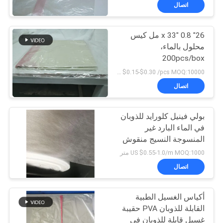
المستشفى
الجودة
اتصال
26" x 33" 0.8 مل كيس
أخبار
15
محلول بالماء،
200pcs/box
فيلم قابل للذوبان في
اطلب
US $0.15-$0.30 /pcs MOQ:10000 جهاز كمبيوتر شخصى
الماء للتطريز
اقتباس
اتصال
خريطة
بولي فينيل كلورايد للذوبان
في الماء البارد غير
الموقع
المنسوجة النسيج منقوش
34
نمط للتطريز
US $0.55-1.0/m MOQ:1000 متر
PRIVACY
PVA حقيبة قابلة
اتصال
POLICY
للذوبان في الماء
أكياس الغسيل الطبية
القابلة للذوبان PVA حقيبة
غسيل قابلة للذوبان في