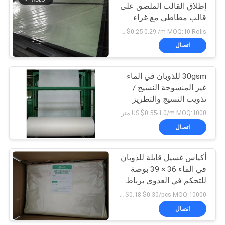
إطلاق القالب الملصق على
قالب مطاطي مع غراء
6
محدد
US $0.25-0.29 /m MOQ:10 Rolls
بولي الشريط للذوبان
اتصال
في الماء
30gsm للذوبان في الماء
غير المنسوجة النسيج /
تذويب النسيج والتطريز
للنسيج الدانتيل بدعم
US $0.55-1.0/m MOQ:1000 متر
اتصال
15
فيلم البلاستيك القابلة
أكياس غسيل قابلة للذوبان
في الماء 36 × 39 بوصة
للتحلل
للتحكم في العدوى برباط
أحمر
US $0.18-$0.30/pcs MOQ:10000 جهاز كمبيوتر شخصى
اتصال