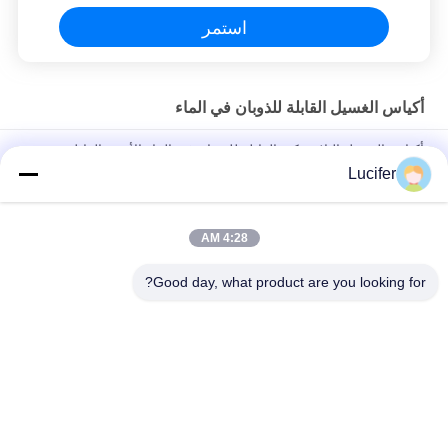
استمر
أكياس الغسيل القابلة للذوبان في الماء
أكياس الغسيل البلاستيكية القابلة للذوبان في الماء الأحمر القابل
للتصرف للطب / المستشفى
Lucifer
حقيبة الغسيل القابلة للذوبان في الماء PVA القابل للتصرف ، أكياس
الغسيل القابلة للذوبان في المستشفى
4:28 AM
26" x 33" 0.8 مل كيس محلول بالماء، 200pcs/box
Good day, what product are you looking for?
فئات شعبية
جميع
فيلم إطلاق للذوبان 
PVA المياه القابلة 
في الماء
للذوبان السينمائي
PVA حقيبة قابلة 
فيلم قابل للذوبان في 