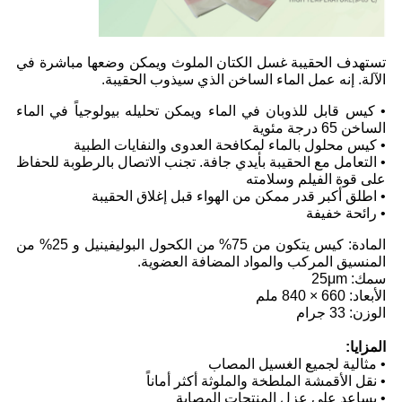
تستهدف الحقيبة غسل الكتان الملوث ويمكن وضعها مباشرة في
الآلة. إنه عمل الماء الساخن الذي سيذوب الحقيبة.
• كيس قابل للذوبان في الماء ويمكن تحليله بيولوجياً في الماء
الساخن 65 درجة مئوية
• كيس محلول بالماء لمكافحة العدوى والنفايات الطبية
• التعامل مع الحقيبة بأيدي جافة. تجنب الاتصال بالرطوبة للحفاظ
على قوة الفيلم وسلامته
• اطلق أكبر قدر ممكن من الهواء قبل إغلاق الحقيبة
• رائحة خفيفة
المادة: كيس يتكون من 75% من الكحول البوليفينيل و 25% من
المنسيق المركب والمواد المضافة العضوية.
سمك: 25μm
الأبعاد: 660 × 840 ملم
الوزن: 33 جرام
المزايا:
• مثالية لجميع الغسيل المصاب
• نقل الأقمشة الملطخة والملوثة أكثر أماناً
• يساعد على عزل المنتجات المصابة