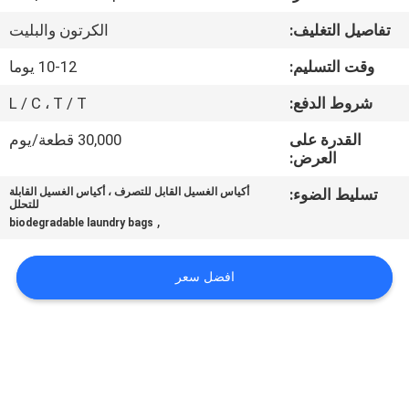
الجودة
تفاصيل التغليف:
الكرتون والبليت
أخبار
وقت التسليم:
10-12 يوما
شروط الدفع:
L / C ، T / T
اطلب
القدرة على
30,000 قطعة/يوم
اقتباس
العرض:
تسليط الضوء:
أكياس الغسيل القابل للتصرف ، أكياس الغسيل القابلة
للتحلل
خريطة
,
biodegradable laundry bags
الموقع
افضل سعر
PRIVACY
POLICY