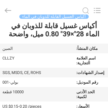
Changzhou
Greencradleland
Macromolecule
Materials
Co.,
أكياس الغسيل القابلة للذوبان في الماء
Ltd..
All
أكياس غسيل قابلة للذوبان في
المنزل
Rights
Reserved.
الماء 28"×39" 0.80 ميل، واضحة
المنتجات
مكان المنشأ:
الصين
حولنا
اسم العلامة
CLLZY
التجارية:
جولة
إصدار الشهادات:
SGS, MSDS, CE, ROHS
في
رقم الموديل:
بولي-001
المصنع
الحد الأدنى
10000 قطعة
لكمية:
مراقبة
الأسعار:
US $0.15-0.20 /pieces