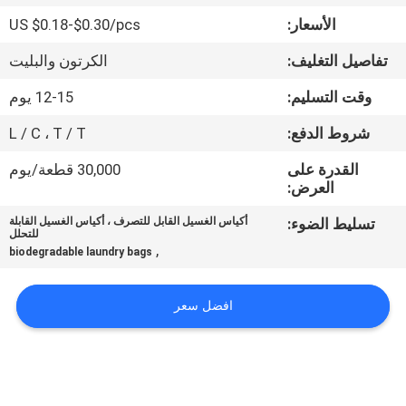
الجودة
الأسعار:
US $0.18-$0.30/pcs
تفاصيل التغليف:
الكرتون والبليت
أخبار
وقت التسليم:
12-15 يوم
اطلب
شروط الدفع:
L / C ، T / T
اقتباس
القدرة على
30,000 قطعة/يوم
العرض:
خريطة
تسليط الضوء:
أكياس الغسيل القابل للتصرف ، أكياس الغسيل القابلة
للتحلل
الموقع
,
biodegradable laundry bags
PRIVACY
افضل سعر
POLICY