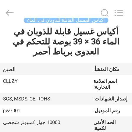
Changzhou
Greencradleland
Macromolecule
Materials
Co.,
أكياس الغسيل القابلة للذوبان في الماء
Ltd..
All
أكياس غسيل قابلة للذوبان في
المنزل
Rights
Reserved.
الماء 36 × 39 بوصة للتحكم في
المنتجات
العدوى برباط أحمر
حولنا
مكان المنشأ:
الصين
اسم العلامة
CLLZY
جولة
التجارية:
في
إصدار الشهادات:
SGS, MSDS, CE, ROHS
المصنع
رقم الموديل:
pva-001
الحد الأدنى
10000 جهاز كمبيوتر شخصى
مراقبة
لكمية: