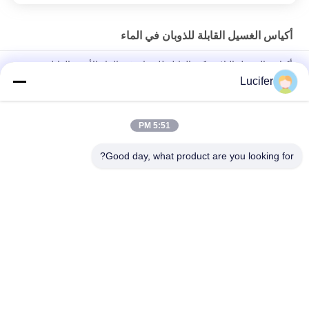
أكياس الغسيل القابلة للذوبان في الماء
أكياس الغسيل البلاستيكية القابلة للذوبان في الماء الأحمر القابل
للتصرف للطب / المستشفى
Lucifer
حقيبة الغسيل القابلة للذوبان في الماء PVA القابل للتصرف ، أكياس
الغسيل القابلة للذوبان في المستشفى
5:51 PM
26" x 33" 0.8 مل كيس محلول بالماء، 200pcs/box
Good day, what product are you looking for?
فئات شعبية
جميع
فيلم إطلاق للذوبان 
PVA المياه القابلة 
في الماء
للذوبان السينمائي
PVA حقيبة قابلة 
فيلم قابل للذوبان في 
للذوبان في الماء
الماء للتطريز
أقمشة غير قابلة 
أكياس الغسيل القابلة 