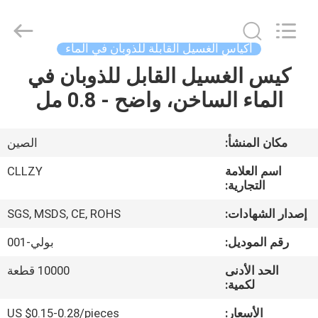
Changzhou
Greencradleland
Macromolecule
Materials
Co.,
أكياس الغسيل القابلة للذوبان في الماء
Ltd..
All
كيس الغسيل القابل للذوبان في
المنزل
Rights
Reserved.
الماء الساخن، واضح - 0.8 مل
المنتجات
مكان المنشأ:
الصين
حولنا
اسم العلامة
CLLZY
التجارية:
جولة
إصدار الشهادات:
SGS, MSDS, CE, ROHS
في
رقم الموديل:
بولي-001
المصنع
الحد الأدنى
10000 قطعة
لكمية:
مراقبة
الأسعار:
US $0.15-0.28/pieces