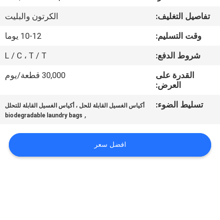
الجودة
تفاصيل التغليف:
الكرتون والبليت
أخبار
وقت التسليم:
10-12 يوما
شروط الدفع:
L / C ، T / T
اطلب
القدرة على
30,000 قطعة/يوم
اقتباس
العرض:
تسليط الضوء:
أكياس الغسيل القابلة للحل ، أكياس الغسيل القابلة للتحلل
,
خريطة
biodegradable laundry bags
الموقع
افضل سعر
PRIVACY
POLICY