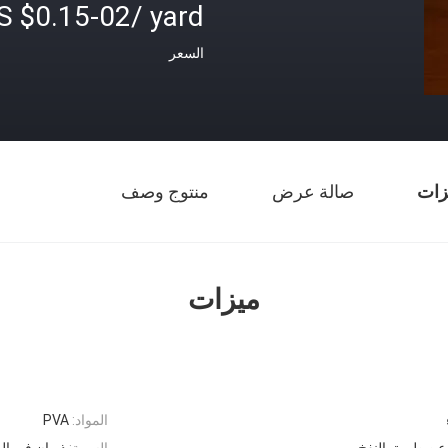
S $0.15-02/ yard
السعر
زات
صالة عرض
منتوج وصف
ميزات
المواد:
PVA
عن طريق النفخ
السمة:
ذوبان في الم