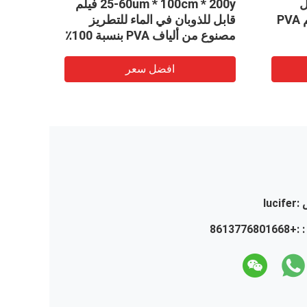
ل
25-60um * 100cm * 200y فيلم
للذوبان في الماء البارد ، فيلم PVA
قابل للذوبان في الماء للتطريز
مصنوع من ألياف PVA بنسبة 100٪
متاح
افضل سعر
:
lucifer
 :
+8613776801668