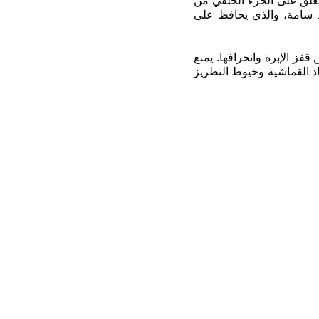
لذي يعلق على الجزء الخلفي من
ة دون أي مخلفات ومواد سامة، والذي يحافظ على
فز الإبرة وانحرافها. يمنع
د القماشية وخيوط التطريز