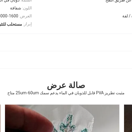
اللون:
شفافة
العرض:
1000-1600 م
إبراز:
مستحلب للتثبي
صالة عرض
مثبت تطريز PVA قابل للذوبان في الماء يدعم سمك 25um-60um متاح