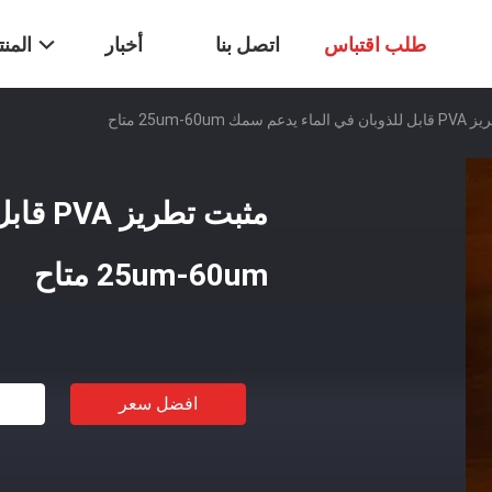
طلب اقتباس
اتصل بنا
أخبار
المن
 سمك 25um-60um متاح
مثبت ت
25um-60um متاح
افضل سعر