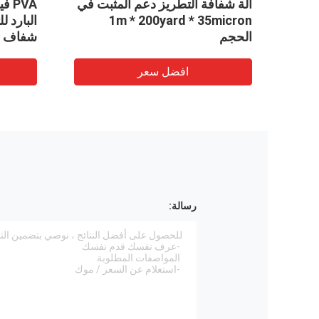
ارد
آلة شفافة التطريز دعم المثبت في
PVA
وبان
1m * 200yard * 35micron
البارد ل
الحجم
شفاف
افضل سعر
رسالة: