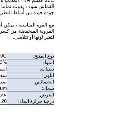
20C الفيلم 
جودة جيدة من أنماط التطريز
مع القوة المناسبة ، يمكن أ
المرونة المنخفضة من كسر ا
لتغير لونها أو تتلاشى.
نوع المنتج:
20C فيلم PVA قابلة للذوبان في الماء 
المواد:
100% PVA ((البوليفيني
تقنيات:
النف
اللون:
شفا
الخصائص:
صديق
سمك:
0um
العرض:
عادة 160 سم ((63 بوصة) أو 100 
درجة حرارة الماء:
20 درجة مئوية