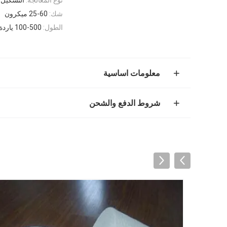
شك:
25-60 ميكرون
الطول:
100-500 ياردة / لفة
معلومات اساسية
شروط الدفع والشحن