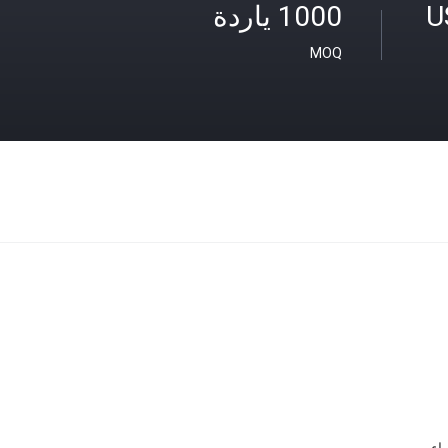
U
1000 ياردة
MOQ
اء