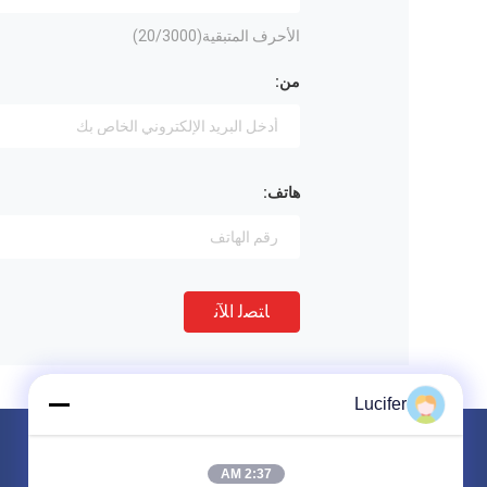
الأحرف المتبقية(
/3000)
20
من:
هاتف:
ﺎﺘﺼﻟ ﺍﻶﻧ
Lucifer
البريد بنا
2:37 AM