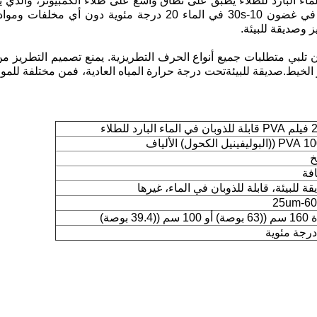
PVA المذيب بالماء البارد للطلاء يطبق على نطاق واسع على طلاء الكمبيوتر، وا
القماش.سوف يذوب تماما في غضون 10-30s في الماء 20 درجة مئوي
 وصديقة للبيئة.
ن تلبي متطلبات جميع أنواع الحرف التطريزية. يمنع تصميم التطريز من ق
لخيط.صديقة للبيئةتحت درجة حرارة المياه العادية، فمن مختلفة للموا
البارد للطلاء
ل الكحول) الألياف
خ
فة
ة للبيئة، قابلة للذوبان في الماء، غيرها
25um-6
سم ((39.4 بوصة)