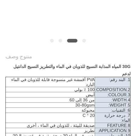
منتوج وصف
30G المياه المذابة النسيج للذوبان في الماء والتطريز النسيج الدانتيل
لدعم
1. البند رقم:
PVA أقمشة غير منسوجة قابلة للذوبان في الماء
البارد
2.COMPOSITION:
100 ٪ بولي
3.COLOUR:
أبيض
4.WIDTH:
من 36 إلى 60
30-80gsm
5.WEIGHT:
6: التقنيات:
محبوكة
7. درجة حرارة
20 ° C
الماء:
8.FEATURE
صديقة للبيئة ، للذوبان في الماء ، أخرى
9.APPLICATION:
تطريز
10: الشرط:
يذوب في الماء 20 درجة مئوية في غضون 8-20