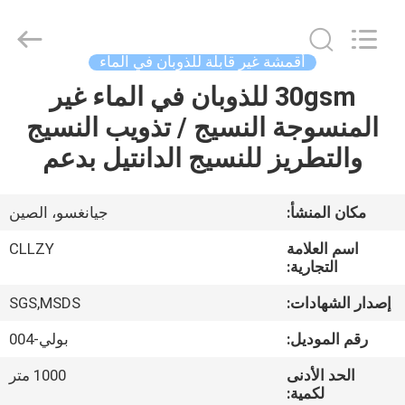
Changzhou
Greencradleland
Macromolecule
Materials
Co.,
أقمشة غير قابلة للذوبان في الماء
Ltd..
All
30gsm للذوبان في الماء غير
المنزل
Rights
Reserved.
المنسوجة النسيج / تذويب النسيج
المنتجات
والتطريز للنسيج الدانتيل بدعم
حولنا
مكان المنشأ:
جيانغسو، الصين
اسم العلامة
CLLZY
جولة
التجارية:
في
إصدار الشهادات:
SGS,MSDS
المصنع
رقم الموديل:
بولي-004
الحد الأدنى
1000 متر
مراقبة
لكمية: