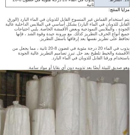
ثانية
مزايا المنتج:
يتم استخدام القماش غير المنسوج القابل للذوبان في الماء البارد (الورق
القابل للذوبان في الماء البارد) بشكل أساسي في الملابس الداخلية عالية
الجودة ، والملابس النموذجية وبعض الأقمشة الخاصة.
يلبي احتياجات
جميع أنواع الحرف التطريز كذلك.
مع مرونة جيدة وقوة الشد ، فإنها
تحافظ على تطريز نفسها بعد إرفاقها بأسفل التطريز.
يذوب في الماء 20 درجة مئوية في غضون 8-20 ثانية ، مما يجعل من
الأقمشة والخيط تلطيخ بعد حل.
تبرز تصاميم التطريز عالية الجودة
باستخدام ورقنا القابل للذوبان في الماء البارد.
وهو صديق للبيئة أيضًا بعد تذويبه دون أي بقايا أو مواد سامة.