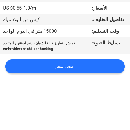
الجودة
الأسعار:
US $0.55-1.0/m
تفاصيل التغليف:
كيس من البلاستيك
أخبار
وقت التسليم:
15000 متر في اليوم الواحد
اطلب
تسليط الضوء:
,
قماش التطريز قابلة للذوبان ، دعم استقرار المثبت
اقتباس
embroidery stabilizer backing
افضل سعر
خريطة
الموقع
PRIVACY
POLICY