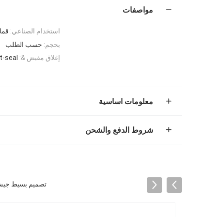
مواصفات
استخدام الصناعي:
قما
بحجم:
حسب الطلب
إغلاق مقبض &:
t-seal
معلومات اساسية
شروط الدفع والشحن
تصميم بسيط جيش ا