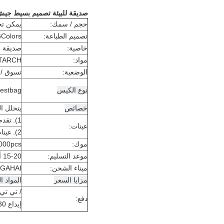
صديقة للبيئة تصميم بسيط جيش ا
حجم / سمك:
يمكن ت
تصميم الطباعة:
6Colors
خاصية:
صديقة لل
مواد:
STARCH
الوضعية:
تسوق / ا
نوع الكيس
estbag /
خصائص
يتحلل الس
1).
تقدم
عينات:
2).
عينات مخصصة 
موك:
000pcs
موعد التسليم:
15-20 أيام عمل بعد تأكيد تصميم
ميناء الشحن:
SHANGAHAI /
مزايا السعر
المواد ا
/ تي تي
دفع:
إيداع 30 ٪ ، والتوازن قبل الشحن