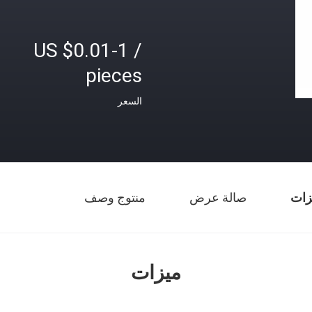
US $0.01-1 /
pieces
السعر
زات
صالة عرض
منتوج وصف
ميزات