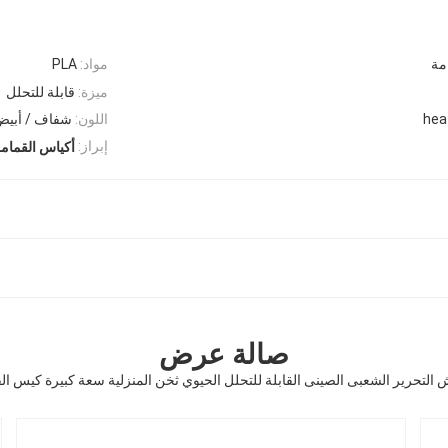
مة
مواد:
PLA
ميزة:
قابلة للتحلل
hea
اللون:
شفاف / أبي
إبراز:
أكياس القمام
صالة عرض
لتحرير الشعبى الصينى القابلة للتحلل الحيوي ثخن المنزلية سعة كبيرة كيس القم