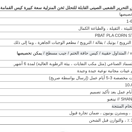
لتحرير الشعبى الصينى القابلة للتحلل ثخن المنزلية سعة كبيرة كيس القمامة ا
خصيصها
1-
بيئة ، الثقيلة ، والطباعة الكمال
PBAT PLA CORN 
لترويج / بوتيك / بقالة / الترويج / مطعم الوجبات الجاهزة ، وما إلى ذلك
v
المتداول حقيبة / كيس حافة الختم / جيب مسطح /
يمكن تخصيصها
ماد الصناعي (مثل مكب النفايات ، بيئة الرطوبة العالية) لمدة 6 أشهر.
 عينات مجانية نوعية جيدة وجيدة
3-5 أيام عمل (إرسال بواسطة صريح)
10،
/ نينغبو
لخام المنتجة
 ، ويسترن يونيون ، ضمان تجارة قبول