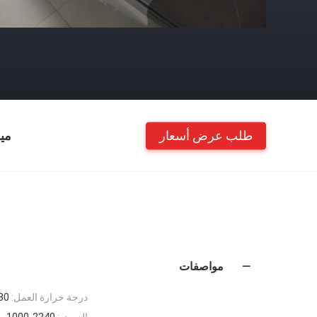
طلب عرض أسعار
مي
مواصفات
درجة حرارة العمل:
80
العرض:
1000-2240 ملم