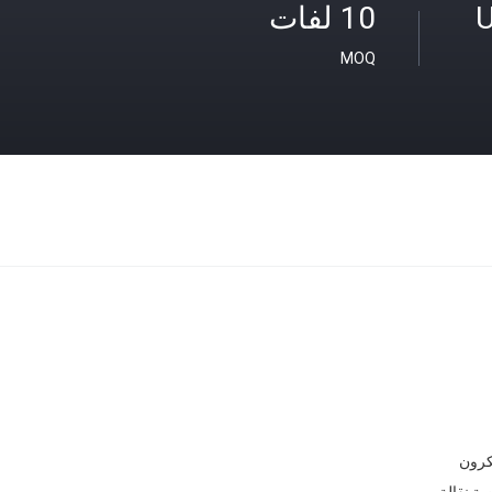
U
10 لفات
MOQ
ة نقالة