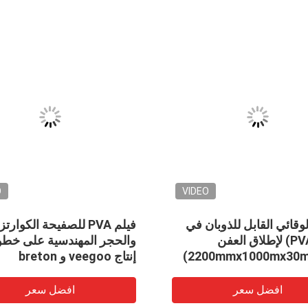
O
VIDEO
لوقائي القابل للذوبان في
فيلم PVA للصفيحة الكوارت
الماء (PVA) لإطلاق العفن
والحجر المهندسية على خط
إنتاج veegoo و breton
افضل سعر
افضل سعر