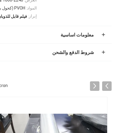
المواد:
PVOH (كحول بولي فينيل)
إبراز:
فيلم قابل للذوبان
معلومات اساسية
شروط الدفع والشحن
0mx30micron