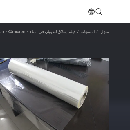
منزل
/
المنتجات
/
فيلم إطلاق للذوبان في الماء
/
2240mmx1000mx30micron فيلم PVA قابل لل