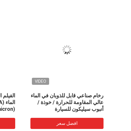
VIDEO
VID
اق
رخام صناعي قابل للذوبان في الماء
الفيلم ا
طاطي
عالي المقاومة للحرارة / خوذة /
أنبوب سيليكون للسيارة
(2200mmx1000mx30micron)
افضل سعر