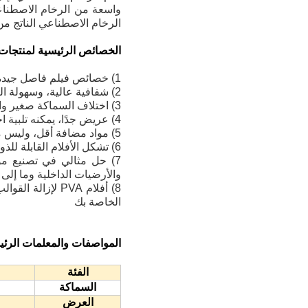
واسعة من الرخام الاصطناع
الرخام الاصطناعي الناتج م
الخصائص الرئيسية لمنتجات فيل
1) خصائص فيلم فاصل جيدة، وإزالة القوالب مريحة، والمعالجة اللاحقة
2) شفافية عالية، وسهولة التحقق من عيوب سطح الرخام الاصطناعي
3) اختلاف السماكة صغير والمسطحة عالية
4) عريض جدًا، يمكنه تلبية احتياجات النماذج المختلفة في السوق
5) مواد مضافة أقل، وليس من السهل أن تتدهور، ولا يمكن للمنتجات الجافة أن تنتج الزيت
6) تشكل الأفلام القابلة للذوبان في الماء لإزالة القوالب حاجزًا بين الأجزاء وأسطح القوالب التي لا تزال قيد المعالجة
7) حل مثالي في تصنيع مو
والأرضيات الداخلية وما إلى 
8) أفلام PVA لإ
الخاصة بك
المواصفات والمعلمات الرئي
الفئة
السماكة
العرض