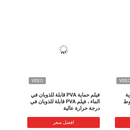
VIDEO
VIDE
زية
فيلم حماية PVA قابلة للذوبان في
ارتفاع
وط
الماء ، فيلم PVA قابلة للذوبان في
للذوبا
درجة حرارة عالية
العفن 
(1840mmx1000mx35um)
افضل سعر