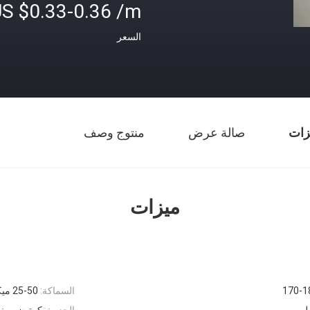
S $0.33-0.36 /m
السعر
زات
صالة عرض
منتوج وصف
ميزات
170-1
السماكة:
25-50 ميكرون
الحزمة:
كرتون ، منص