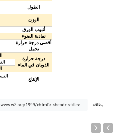
الطول
الوزن
أنبوب الورق
نفاذية الضوء
أقصى درجة حرارة
تحمل
ال
درجة حرارة
الن
الذوبان في الماء
ال
الإنتاج
بطاقة:
<html xmlns="http://www.w3.org/1999/xhtml"> <head> <title>