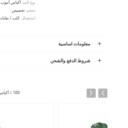
نوع البند:
أكياس أنبوب
بحجم:
تخصيص
استعمال:
كلب / نفايا
معلومات اساسية
شروط الدفع والشحن
100 ٪ أكياس فقاعة قابل للتحلل البيولوجي / السماد الحيوانات الأليفة أكياس النفايات العرف خدمة مقبولة