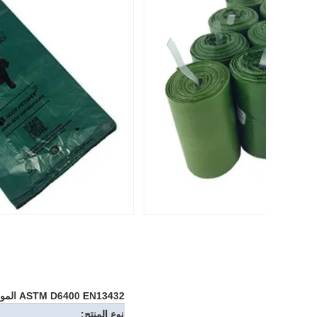
ASTM D6400 EN13432 الموافقة على تخصيص 100 ٪ القابلة للتحلل الكومبيوتر الحيوانات الأليفة أكياس أنبوب كيس نفايات الكلب
نوع المنتج: