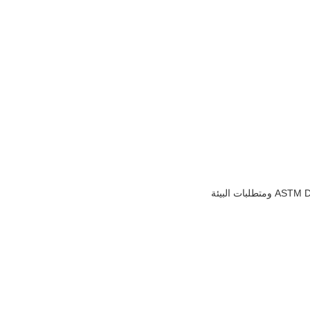
(2) معايير الاتحاد الأوروبي EN13432 ، الولايات المتحدة الأمريكية معايير التحلل البيولوجي ASTM D6400 ، FDA ، BPI ومتطلبات البيئة