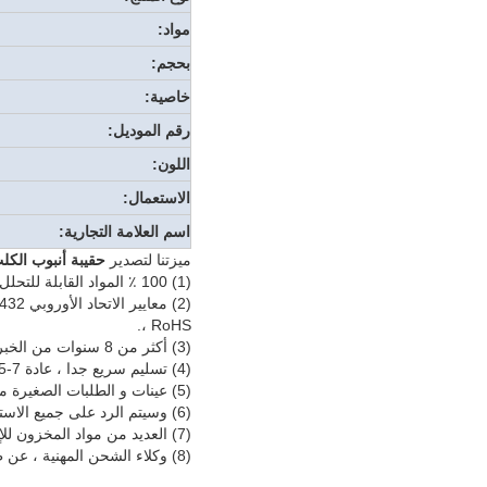
مواد:
بحجم:
خاصية:
رقم الموديل:
اللون:
الاستعمال:
اسم العلامة التجارية:
ميزتنا لتصدير
حقيبة أنبوب الكلب
(1) 100 ٪ المواد القابلة للتحلل كومبوستابل ، PBAT ، جيش التحرير الشعبى الصينى ، ونوعية ممتازة.
RoHS ،.
(3) أكثر من 8 سنوات من الخبرة في مجال المواد القابلة للتحلل.
(4) تسليم سريع جدا ، عادة 7-15 أيام.
(5) عينات و الطلبات الصغيرة متوفرة.
(6) وسيتم الرد على جميع الاستفسارات والأسئلة ورسائل البريد الإلكتروني في غضون 24 ساعة.
(7) العديد من مواد المخزون للإنتاج مستقر.
(8) وكلاء الشحن المهنية ، عن طريق البحر ، عن طريق الجو وعن طريق البريد السريع متوفرة.