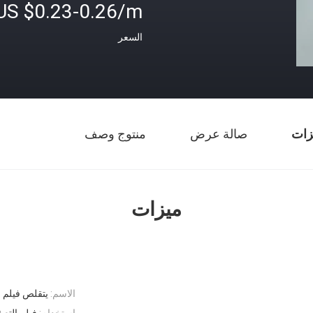
US $0.23-0.26/m
السعر
زات
صالة عرض
منتوج وصف
ميزات
الاسم:
يتقلص فيلم 
استخدام:
فيلم التعب