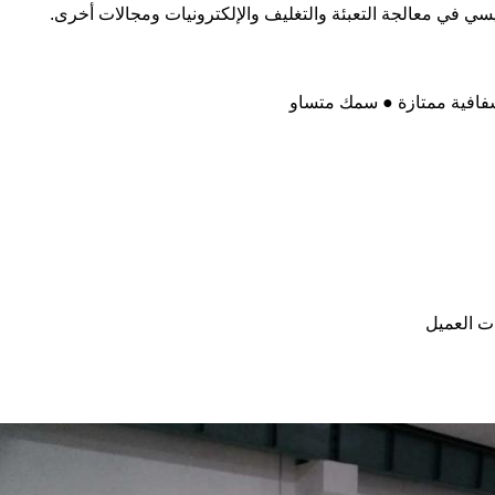
ي في معالجة التعبئة والتغليف والإلكترونيات ومجالات أخرى.
فافية ممتازة ● سمك متساو
 العميل