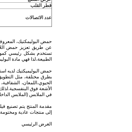
قطر القلب
عدد الاتصالات
حمض البوليمكتيك، المعروف أ
عن طريق تعزيز حمض اللاكت
تستخدم بشكل رئيسي كمواد 
الطبيعة،لذا فهي مادة البوليم
بطرق مختلفة، مثل التطويق.
الحيوي،اللمعان، الشفافية،
الأشعة فوق البنفسجية.لذلك
في الملابس (الملابس الداخلي
إلى منتجات عادية ومختومة با
الغرض الرئيسي