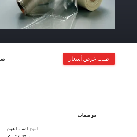
طلب عرض أسعار
مي
مواصفات
النوع:
امتداد الفيلم
سمك:
25-80 ميكرون