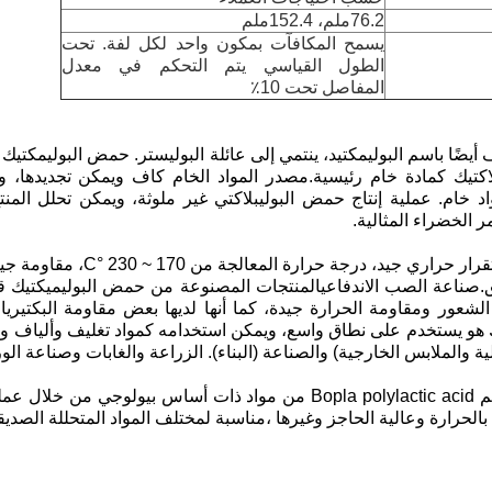
76.2ملم، 152.4ملم
يسمح المكافآت بمكون واحد لكل لفة. تحت
الطول القياسي يتم التحكم في معدل
المفاصل تحت 10٪
يضًا باسم البوليمكتيد، ينتمي إلى عائلة البوليستر. حمض البوليمكتيك 
يك كمادة خام رئيسية.مصدر المواد الخام كاف ويمكن تجديدها، وال
خام. عملية إنتاج حمض البوليبلاكتي غير ملوثة، ويمكن تحلل المنتج
ر الخضراء المثالية.
حمض البوليميكتيك لديه استقرار حرار
صناعة الصب الاندفاعيالمنتجات المصنوعة من حمض البوليميكتيك قاب
 الشعور ومقاومة الحرارة جيدة، كما أنها لديها بعض مقاومة البكتيري
 هو يستخدم على نطاق واسع، ويمكن استخدامه كمواد تغليف وألياف و
ة والملابس الخارجية) والصناعة (البناء). الزراعة والغابات وصناعة الو
مقدمة المنتج يتم تصنيع فيلم Bopla polylactic acid من مواد ذات أساس بي
لحرارة وعالية الحاجز وغيرها ،مناسبة لمختلف المواد المتحللة الصديقة