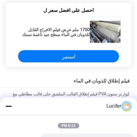
احصل على افضل سعر ل
1700 ملم عرض فيلم الافراج القابل
للذوبان في الماء سطح جيد ناعمة سمك
30μm-40μm
استمر
فيلم إطلاق للذوبان في الماء
كوارتز ستون PVA فيلم إطلاق القالب الملصق على قالب مطاطي مع
غراء محدد
Lucifer
1850mmx1000mx38micron PVA فيلم إطلاق لألواح الحجر
الكوارتزية
6:12 PM
فيلم تحرير قابل للذوبان في الماء من مادة PVA بحجم 1840 مم × 1000
مم × 30 ميكرون مع درجة حرارة / قوة عالية