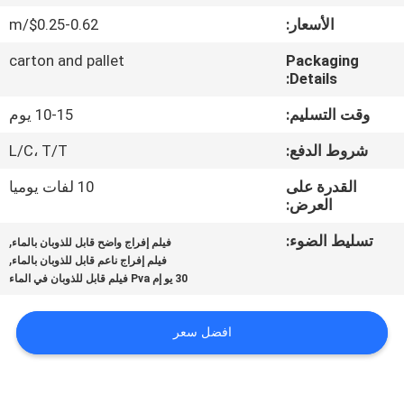
الجودة
الأسعار:
$0.25-0.62/m
carton and pallet
Packaging
أخبار
Details:
وقت التسليم:
10-15 يوم
اطلب
شروط الدفع:
L/C، T/T
اقتباس
القدرة على
10 لفات يوميا
العرض:
خريطة
تسليط الضوء:
,
الموقع
فيلم إفراج واضح قابل للذوبان بالماء
,
فيلم إفراج ناعم قابل للذوبان بالماء
30 يو إم Pva فيلم قابل للذوبان في الماء
PRIVACY
POLICY
افضل سعر