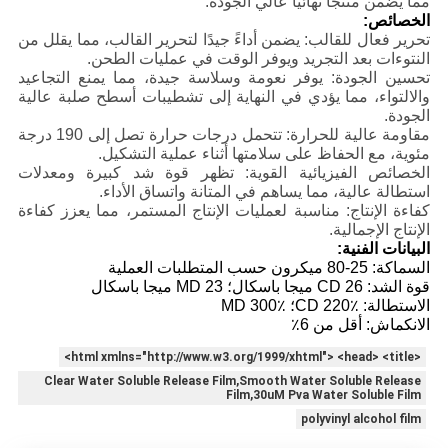
مما يضمن منتجًا نهائيًا عالي الجودة.
الخصائص:
تحرير فعال للقالب: يضمن أداءً جيدًا لتحرير القالب، مما يقلل من
النتوءات بعد التجريد ويوفر الوقت في عمليات الطحن.
تحسين الجودة: يوفر نعومة وسلاسة جيدة، مما يمنع التجاعيد
والالتواء، مما يؤدي في النهاية إلى تشطيبات أسطح صلبة عالية
الجودة.
مقاومة عالية للحرارة: تتحمل درجات حرارة تصل إلى 190 درجة
مئوية، مع الحفاظ على سلامتها أثناء عملية التشكيل.
الخصائص الفيزيائية القوية: تظهر قوة شد كبيرة ومعدلات
استطالة عالية، مما يساهم في المتانة واتساق الأداء.
كفاءة الإنتاج: مناسبة لعمليات الإنتاج المستمر، مما يعزز كفاءة
الإنتاج الإجمالية.
البيانات الفنية:
السماكة: 25-80 ميكرون حسب المتطلبات العملية
قوة الشد: CD 26 ميجا باسكال؛ MD 23 ميجا باسكال
الاستطالة: CD 220٪؛ MD 300٪
الانكماش: أقل من 6٪
<html xmlns="http://www.w3.org/1999/xhtml"> <head> <title>
Clear Water Soluble Release Film,Smooth Water Soluble Release
Film,30uM Pva Water Soluble Film
polyvinyl alcohol film