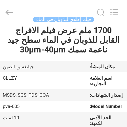
Changzhou
Greencradleland
Macromolecule
Materials
Co.,
فيلم إطلاق للذوبان في الماء
Ltd..
All
1700 ملم عرض فيلم الافراج
المنزل
Rights
Reserved.
القابل للذوبان في الماء سطح جيد
المنتجات
ناعمة سمك 30μm-40μm
حولنا
مكان المنشأ:
جيانغسو، الصين
اسم العلامة
CLLZY
جولة
التجارية:
في
إصدار الشهادات:
MSDS, SGS, TDS, COA
المصنع
pva-005
Model Number:
الحد الأدنى
10 لفات
مراقبة
لكمية: