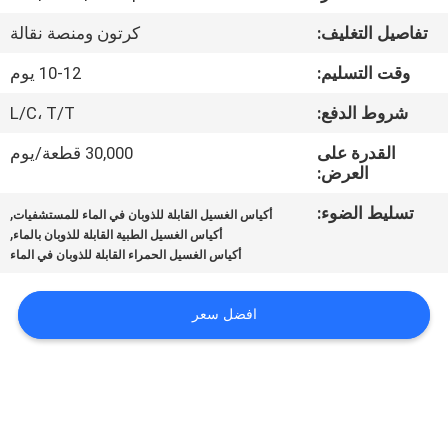
الجودة
تفاصيل التغليف:
كرتون ومنصة نقالة
أخبار
وقت التسليم:
10-12 يوم
شروط الدفع:
L/C، T/T
اطلب
القدرة على
30,000 قطعة/يوم
اقتباس
العرض:
تسليط الضوء:
,
أكياس الغسيل القابلة للذوبان في الماء للمستشفيات
,
خريطة
أكياس الغسيل الطبية القابلة للذوبان بالماء
أكياس الغسيل الحمراء القابلة للذوبان في الماء
الموقع
افضل سعر
PRIVACY
POLICY