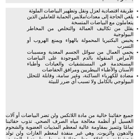
طريقة اقتصادية لعزل ونقل وتطهير البياضات الملوثة
يلغي الحاجة إلى معدات/ملابس الحماية للعاملين الذين
يتعاملون مع البياضات المتسخة
يقلل من تكاليف العمالة والتخلص من المخاطر
البيولوجية
يحبس البكتيريا المحمولة بالهواء ويمنع الهروب أو
التسرب
يحمي العمال من سوائل الجسم المعدية ومسببات
الأمراض المنقولة بالدم الموجودة على البياضات
المستخدمة في المستشفيات والعيادات وأطباء
الأسنان والأطباء البيطريين ومرافق الحفاضات
مضادة للكهرباء الساكنة، وغير سامة، وقابلة للتحلل
البيولوجي بالكامل ولا تسبب أي ضرر للبيئة
جميع حقائبنا خالية من مادة اللاتكس ولن تضر البياضات أو آلات
الغسيل أو أنظمة معالجة مياه الصرف الصحي. تذوب حقائبنا
تمامًا وتتميز بمقاومة عالية لمعظم المذيبات العضوية والشحوم
والدهون والزيوت. وهي غير منفذة لمعظم الغازات ولن تولد
شحنة ثابتة. يتم إغلاق معظم حقائبنا بشريط ربط متصل بالحقيبة.