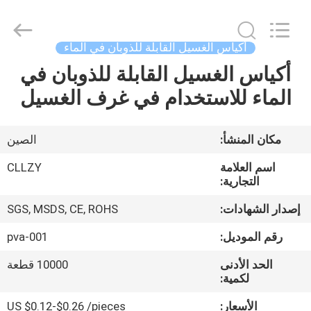
Changzhou
Greencradleland
Macromolecule
Materials
Co.,
أكياس الغسيل القابلة للذوبان في الماء
Ltd..
All
أكياس الغسيل القابلة للذوبان في
المنزل
Rights
Reserved.
الماء للاستخدام في غرف الغسيل
المنتجات
مكان المنشأ:
الصين
حولنا
اسم العلامة
CLLZY
التجارية:
جولة
إصدار الشهادات:
SGS, MSDS, CE, ROHS
في
رقم الموديل:
pva-001
المصنع
الحد الأدنى
10000 قطعة
لكمية:
مراقبة
الأسعار:
US $0.12-$0.26 /pieces