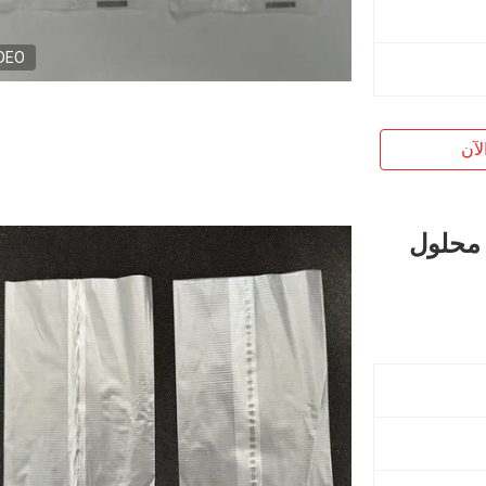
DEO
لآن
 محلول