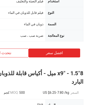
استخدام
فيلم التعبئة والتغليف
النوع
فيلم قابل للذوبان في الماء
السمة
ذوبان في الماء
نوع المعالجة
ضربة صب ، صب
افضل سعر
نتحدث ا
8"x9" - 1.5 ميل - أكياس قابلة للذ
البارد
السعر:
US $6.25-7.80 /kg
500 كجم
MOQ: