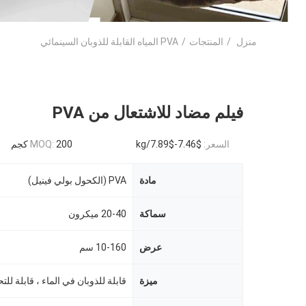
منزل
/
المنتجات
/
PVA المياه القابلة للذوبان السينمائي
فيلم مضاد للاشتعال من PVA
السعر:
$7.46-$7.89/kg
200 كجم
MOQ:
مادة
PVA (الكحول بولي فينيل)
سماكة
20-40 ميكرون
عرض
10-160 سم
ميزة
قابلة للذوبان في الماء ، قابلة للت