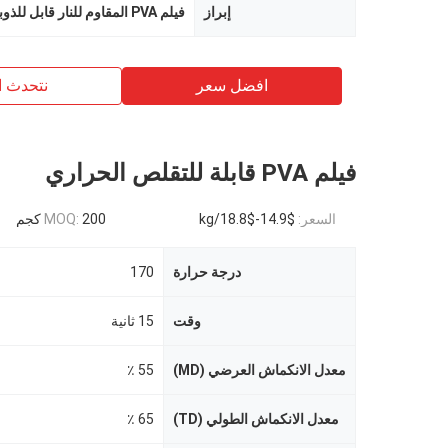
إبراز
فيلم PVA المقاوم للنار قابل للذوبان في الماء
افضل سعر
نتحدث ا
فيلم PVA قابلة للتقلص الحراري
السعر:
$14.9-$18.8/kg
200 كجم
MOQ:
درجة حرارة
170
وقت
15 ثانية
معدل الانكماش العرضي (MD)
55 ٪
معدل الانكماش الطولي (TD)
65 ٪