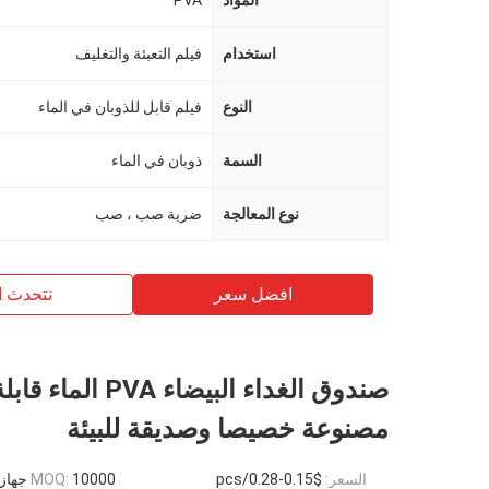
المواد
PVA
استخدام
فيلم التعبئة والتغليف
النوع
فيلم قابل للذوبان في الماء
السمة
ذوبان في الماء
نوع المعالجة
ضربة صب ، صب
افضل سعر
نتحدث ا
صندوق الغداء البيضاء PVA
مصنوعة خصيصا وصديقة للبيئة
السعر:
$0.15-0.28/pcs
10000 جهاز كمبيوتر شخصى
MOQ: