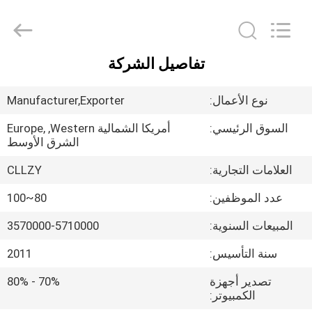
Changzhou
Greencradleland
Macromolecule
Materials
Co.,
Ltd..
تفاصيل الشركة
All
المنزل
Rights
Reserved.
نوع الأعمال:
Manufacturer,Exporter
المنتجات
السوق الرئيسي:
أمريكا الشمالية Europe, ,Western
الشرق الأوسط
حولنا
العلامات التجارية:
CLLZY
عدد الموظفين:
80~100
جولة
المبيعات السنوية:
3570000-5710000
في
المصنع
سنة التأسيس:
2011
تصدير أجهزة
70% - 80%
مراقبة
الكمبيوتر: