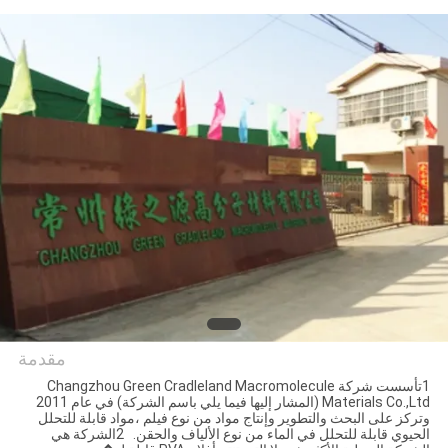
الجودة
أخبار
اطلب
اقتباس
خريطة
الموقع
PRIVACY
مقدمة
POLICY
1تأسست شركة Changzhou Green Cradleland Macromolecule
Materials Co.,Ltd (المشار إليها فيما يلي باسم الشركة) في عام 2011
Changzhou Greencradleland
وتركز على البحث والتطوير وإنتاج مواد من نوع فيلم ،مواد قابلة للتحلل
الحيوي قابلة للتحلل في الماء من نوع الألياف والحقن. 2الشركة هي