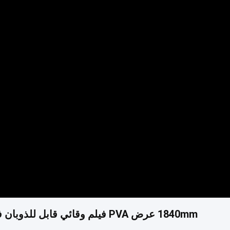
1840mm عرض PVA فيلم وقائي قابل للذوبان في الماء، رفيع القوة الرخام إطلاق فيلم قابل للذوبان