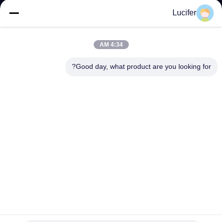
الجودة
Lucifer
أخبار
4:34 AM
Good day, what product are you looking for?
اطلب
اقتباس
خريطة
الموقع
PRIVACY
POLICY
أفلام بلاستيكية قابلة للذوبان / أكياس منتجات كحول البولي فينيل
MSDS / SGS مرت
PVA المياه القابلة للذوبان السينمائي
2024-02-01