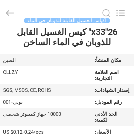
Changzhou
Greencradleland
Macromolecule
Materials
Co.,
أكياس الغسيل القابلة للذوبان في الماء
Ltd..
All
26"x33" كيس الغسيل القابل
المنزل
Rights
Reserved.
للذوبان في الماء الساخن
المنتجات
مكان المنشأ:
الصين
حولنا
اسم العلامة
CLLZY
التجارية:
جولة
إصدار الشهادات:
SGS, MSDS, CE, ROHS
في
رقم الموديل:
بولي-001
المصنع
الحد الأدنى
10000 جهاز كمبيوتر شخصى
لكمية:
مراقبة
الأسعار:
US $0.12-0.24/pcs