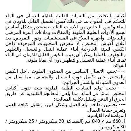
أكياس التخلص من النفايات الطبية القابلة للذوبان في الماء
للتحكم في العدوى بما في ذلك كيس الغسيل القابل للذوبان في
الماء وكيس التخلص من الأدوات الطبية تستخدم بشكل أساسي
لجمع الأدوات الطبية الملوثة والمقالات وملاءات أسرة المرضى
والبياضات وأجهزة العلاج في المستشفيات ودور التمريض. بعد
إغلاق أكياس التخلص، لا تتعرض المحتويات الموجودة داخل
الكيس للبيئة الخارجية أثناء عملية النقل والغسيل والتطهير
والتجفيف بأكملها. يمكن أن يذوب الكيس القابل للذوبان في الماء
تمامًا أثناء عملية الغسيل والتطهير دون أي بقايا ملوثة.
الفوائد:
---- تجنب الاتصال المباشر بين المحتوى الملوث داخل الكيس
والمشغل حتى تكتمل دورة الغسيل والتجفيف، مما يقلل من
العدوى المتبادلة وانتشار الجراثيم؛
---- تجنب توليد النفايات الطبية الملوثة حيث تذوب أكياس
التخلص تمامًا في الماء، مما يلغي المعالجة التقليدية عن طريق
الحرق أو الدفن وتقليل تكلفة المعالجة؛
---- تحسين نظافة بيئة العمل بشكل كبير، وتقليل كثافة العمل
وتعزيز حماية العمال.
المواصفات القياسية:
1. 660 مم × 840 مم (السماكة: 20 ميكرومتر / 25 ميكرومتر /
30 ميكرومتر)