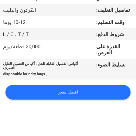
الجودة
تفاصيل التغليف:
الكرتون والبليت
أخبار
وقت التسليم:
10-12 يوما
شروط الدفع:
L / C ، T / T
اطلب
القدرة على
30,000 قطعة/يوم
اقتباس
العرض:
تسليط الضوء:
أكياس الغسيل القابلة للحل ، أكياس الغسيل القابل
للتصرف
خريطة
,
disposable laundry bags
الموقع
افضل سعر
PRIVACY
POLICY