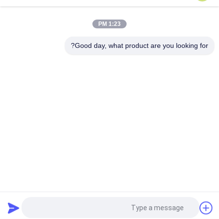
حقيبة الغسيل القابلة للذوبان في الماء PVA القابل للتصرف ، أكياس
الغسيل القابلة للذوبان في المستشفى
1:23 PM
26" x 33" 0.8 مل كيس محلول بالماء، 200pcs/box
Good day, what product are you looking for?
فئات شعبية
جميع
فيلم إطلاق للذوبان 
PVA المياه القابلة 
في الماء
للذوبان السينمائي
PVA حقيبة قابلة 
فيلم قابل للذوبان في 
للذوبان في الماء
الماء للتطريز
أقمشة غير قابلة 
أكياس الغسيل القابلة 
للذوبان في الماء
للذوبان في الماء
فيلم البلاستيك القابلة 
بولي الشريط للذوبان 
للتحلل
في الماء
طلب اقتباس