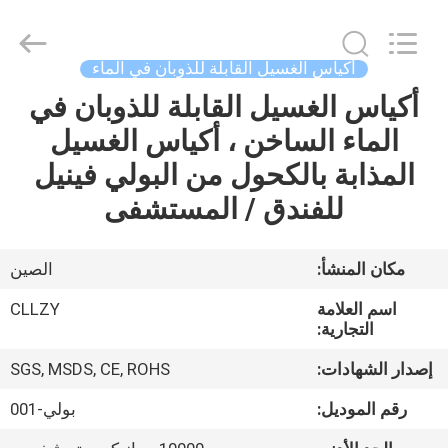
Changzhou
Greencradleland
Macromolecule
Materials
Co.,
أكياس الغسيل القابلة للذوبان في الماء
Ltd..
All
أكياس الغسيل القابلة للذوبان في
المنزل
Rights
Reserved.
الماء الساخن ، أكياس الغسيل
المنتجات
المذابة بالكحول من البولي فينيل
للفندق / المستشفى
حولنا
مكان المنشأ:
الصين
جولة
اسم العلامة
CLLZY
في
التجارية:
المصنع
إصدار الشهادات:
SGS, MSDS, CE, ROHS
رقم الموديل:
بولي-001
مراقبة