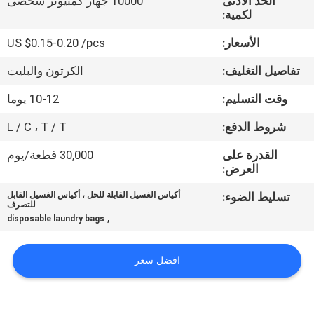
الحد الأدنى
10000 جهاز كمبيوتر شخصى
الجودة
لكمية:
الأسعار:
US $0.15-0.20 /pcs
أخبار
تفاصيل التغليف:
الكرتون والبليت
اطلب
وقت التسليم:
10-12 يوما
اقتباس
شروط الدفع:
L / C ، T / T
القدرة على
30,000 قطعة/يوم
خريطة
العرض:
الموقع
تسليط الضوء:
أكياس الغسيل القابلة للحل ، أكياس الغسيل القابل
للتصرف
,
disposable laundry bags
PRIVACY
POLICY
افضل سعر