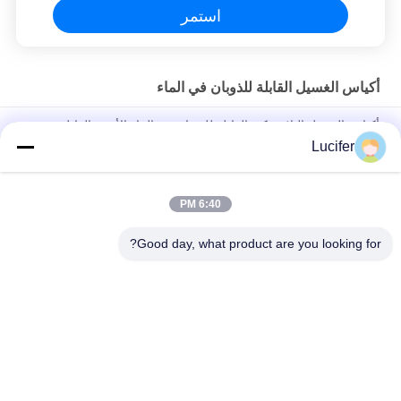
استمر
أكياس الغسيل القابلة للذوبان في الماء
أكياس الغسيل البلاستيكية القابلة للذوبان في الماء الأحمر القابل
للتصرف للطب / المستشفى
Lucifer
حقيبة الغسيل القابلة للذوبان في الماء PVA القابل للتصرف ، أكياس
الغسيل القابلة للذوبان في المستشفى
6:40 PM
26" x 33" 0.8 مل كيس محلول بالماء، 200pcs/box
Good day, what product are you looking for?
فئات شعبية
جميع
فيلم إطلاق للذوبان 
PVA المياه القابلة 
في الماء
للذوبان السينمائي
PVA حقيبة قابلة 
فيلم قابل للذوبان في 