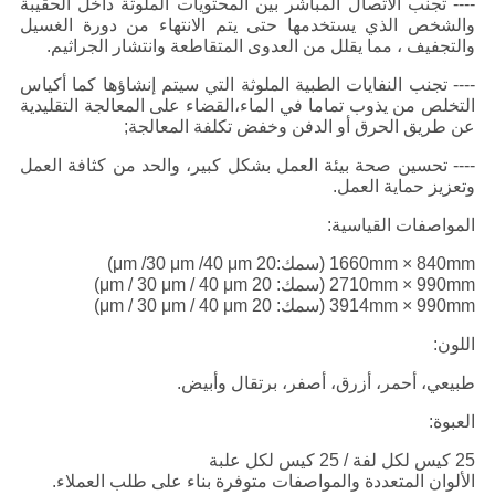
---- تجنب الاتصال المباشر بين المحتويات الملوثة داخل الحقيبة
والشخص الذي يستخدمها حتى يتم الانتهاء من دورة الغسيل
والتجفيف ، مما يقلل من العدوى المتقاطعة وانتشار الجراثيم.
---- تجنب النفايات الطبية الملوثة التي سيتم إنشاؤها كما أكياس
التخلص من يذوب تماما في الماء،القضاء على المعالجة التقليدية
عن طريق الحرق أو الدفن وخفض تكلفة المعالجة;
---- تحسين صحة بيئة العمل بشكل كبير، والحد من كثافة العمل
وتعزيز حماية العمل.
المواصفات القياسية:
1660mm × 840mm (سمك:20 μm /30 μm /40 μm)
2710mm × 990mm (سمك: 20 μm / 30 μm / 40 μm)
3914mm × 990mm (سمك: 20 μm / 30 μm / 40 μm)
اللون:
طبيعي، أحمر، أزرق، أصفر، برتقال وأبيض.
العبوة:
25 كيس لكل لفة / 25 كيس لكل علبة
الألوان المتعددة والمواصفات متوفرة بناء على طلب العملاء.