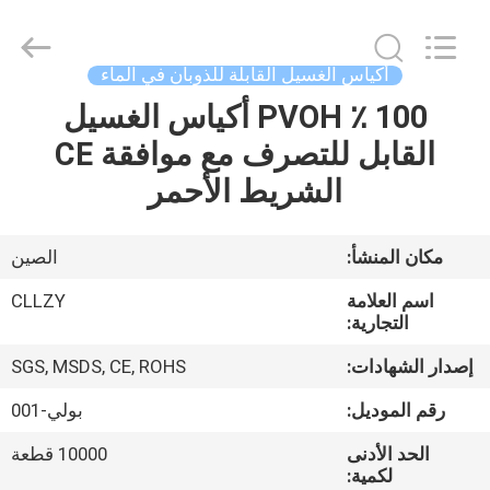
Changzhou
Greencradleland
Macromolecule
Materials
Co.,
أكياس الغسيل القابلة للذوبان في الماء
Ltd..
All
100 ٪ PVOH أكياس الغسيل
المنزل
Rights
Reserved.
القابل للتصرف مع موافقة CE
المنتجات
الشريط الأحمر
حولنا
مكان المنشأ:
الصين
اسم العلامة
CLLZY
جولة
التجارية:
في
إصدار الشهادات:
SGS, MSDS, CE, ROHS
المصنع
رقم الموديل:
بولي-001
الحد الأدنى
10000 قطعة
مراقبة
لكمية: