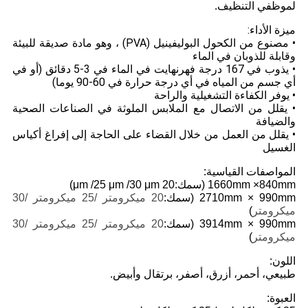
لموظفي التنظيف.
ميزة الأداء:
• مصنوع من الكحول البوليفينيل (PVA) ، وهو مادة صديقة للبيئة
وقابلة للذوبان في الماء
• يذوب في 167 درجة فهرنهايت في الماء في 3-5 دقائق (أو في
أي جسم من المياه في أي درجة حرارة في 60-90 يوما)
• يوفر الكفاءة التشغيلية والراحة
• يقلل من الاتصال مع الملابس الملوثة في الصناعات الصحية
والضيافة
• يقلل من العمل من خلال القضاء على الحاجة إلى إفراغ أكياس
الغسيل
المواصفات القياسية:
1660mm ×840mm (سمك:20 μm /25 μm /30 μm)
2710mm × 990mm (سمك:
2
0 ميكرومتر /25 ميكرومتر /30
ميكرومتر
)
3914mm × 990mm (سمك:
2
0 ميكرومتر /25 ميكرومتر /30
ميكرومتر
)
اللون:
طبيعي، أحمر، أزرق، أصفر، برتقال وأبيض.
العبوة: