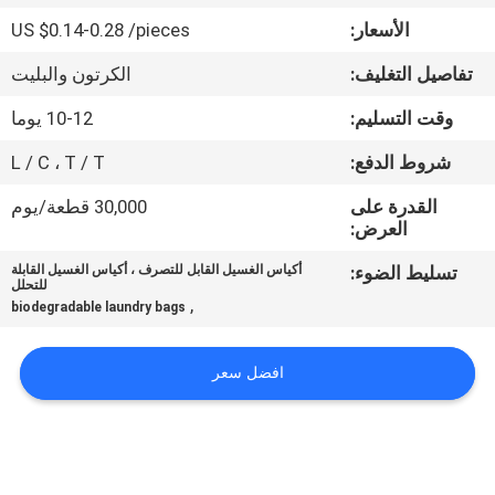
الجودة
الأسعار:
US $0.14-0.28 /pieces
تفاصيل التغليف:
الكرتون والبليت
أخبار
وقت التسليم:
10-12 يوما
اطلب
شروط الدفع:
L / C ، T / T
اقتباس
القدرة على
30,000 قطعة/يوم
العرض:
خريطة
تسليط الضوء:
أكياس الغسيل القابل للتصرف ، أكياس الغسيل القابلة
للتحلل
الموقع
,
biodegradable laundry bags
PRIVACY
افضل سعر
POLICY