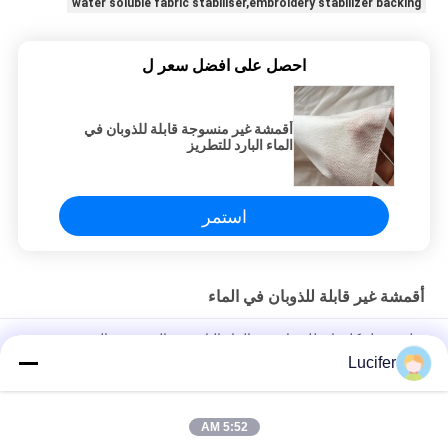
water soluble fabric stabiliser,embroidery stabilizer backing
احصل على افضل سعر ل
أقمشة غير منسوجة قابلة للذوبان في
الماء البارد للتطريز
استمر
أقمشة غير قابلة للذوبان في الماء
بولي فينيل كلورايد للذوبان في الماء البارد غير المنسوجة النسيج منقوش
نمط للتطريز
Lucifer
قماش مطبوع قابل للذوبان في الماء البارد ، 100٪ دعم التطريز PVA
5:52 AM
30gsm للذوبان في الماء غير المنسوجة النسيج / تذويب النسيج