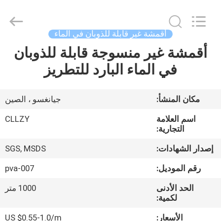
Changzhou
Greencradleland
Macromolecule
Materials
Co.,
أقمشة غير قابلة للذوبان في الماء
Ltd..
All
أقمشة غير منسوجة قابلة للذوبان
المنزل
Rights
Reserved.
في الماء البارد للتطريز
المنتجات
مكان المنشأ:
جيانغسو ، الصين
حولنا
اسم العلامة
CLLZY
التجارية:
جولة
إصدار الشهادات:
SGS, MSDS
في
رقم الموديل:
pva-007
المصنع
الحد الأدنى
1000 متر
لكمية:
مراقبة
الأسعار:
US $0.55-1.0/m