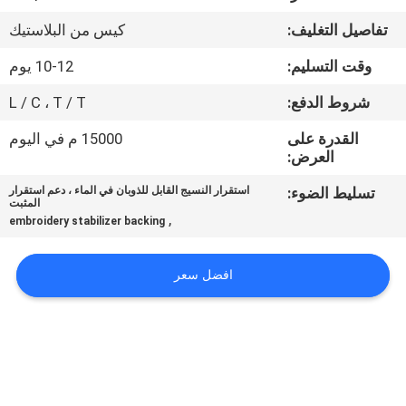
الجودة
تفاصيل التغليف:
كيس من البلاستيك
أخبار
وقت التسليم:
10-12 يوم
شروط الدفع:
L / C ، T / T
اطلب
القدرة على
15000 م في اليوم
اقتباس
العرض:
تسليط الضوء:
استقرار النسيج القابل للذوبان في الماء ، دعم استقرار
المثبت
خريطة
,
embroidery stabilizer backing
الموقع
افضل سعر
PRIVACY
POLICY