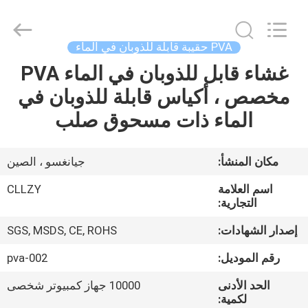
Changzhou
Greencradleland
Macromolecule
Materials
Co.,
PVA حقيبة قابلة للذوبان في الماء
Ltd..
All
غشاء قابل للذوبان في الماء PVA
المنزل
Rights
Reserved.
مخصص ، أكياس قابلة للذوبان في
المنتجات
الماء ذات مسحوق صلب
حولنا
مكان المنشأ:
جيانغسو ، الصين
اسم العلامة
CLLZY
جولة
التجارية:
في
إصدار الشهادات:
SGS, MSDS, CE, ROHS
المصنع
رقم الموديل:
pva-002
الحد الأدنى
10000 جهاز كمبيوتر شخصى
مراقبة
لكمية: