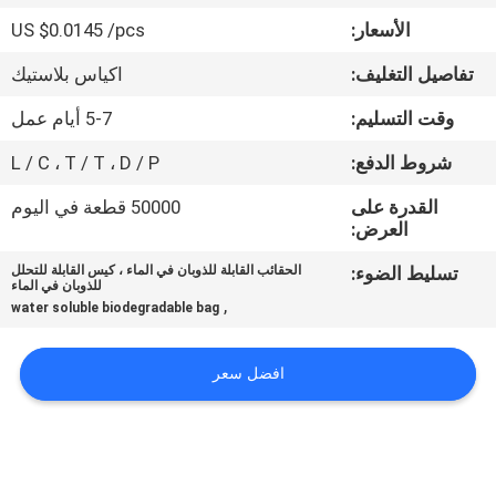
الجودة
الأسعار:
US $0.0145 /pcs
تفاصيل التغليف:
اكياس بلاستيك
أخبار
وقت التسليم:
5-7 أيام عمل
اطلب
شروط الدفع:
L / C ، T / T ، D / P
اقتباس
القدرة على
50000 قطعة في اليوم
العرض:
خريطة
تسليط الضوء:
الحقائب القابلة للذوبان في الماء ، كيس القابلة للتحلل
للذوبان في الماء
الموقع
,
water soluble biodegradable bag
PRIVACY
افضل سعر
POLICY