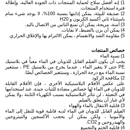
1) إنه أفضل سلاح لحماية المنتجات ذات الجودة العالية، وإطالة
فترة استخدام المنتجات.
2) صديقة للبيئة، يمكن إذابتها بنسبة 100%، لا يوجد شيء سام
باستثناء ثاني أكسيد الكربون و H20
3) آمنة، مريحة، يمكن أن تمنع الناس من الاتصال باليد.
4) يمكن أن يزن بالضبط، لا نفايات.
5) مقاومة الشد والانقسام ، يمكن الالتزام بها والإغلاق الحراري.
خصائص المنتجات
1) نسبة الماء
يجب أن يكون الفيلم القابل للذوبان في الماء معبأً في بلاستيك
PE حتى لا يتغير الماء ، عندما يخرج من بلاستيك PE ، ستتغير
نسبة الماء مع درجة الحرارة ، وستتغير الخصائص أيضًا.
2) مكافحة الركود
على عكس الأفلام البلاستيكية الأخرى ، فإن الأفلام القابلة
للذوبان في الماء لها خصائص مضادة للثبات جيدة. عند استخدامها
في التعبئة ، لن تتأثر البلاستيكية بسبب الكهرباء الثابتة ،ولا يمكن
لأي غبار أن يتعلق بالفيلم.
3) قابلية الانتقال بالماء والهواء
الفيلم القابل للذوبان في الماء لديه قابلية قوية للنقل إلى الماء
والأمونيا ، ولكن يمكن أن يحجب الأكسجين والنيتروجين
والهيدروجين و CO2.
4) قابلية الختم والتجميع