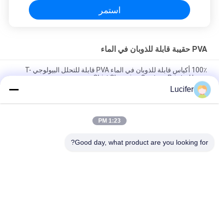
استمر
PVA حقيبة قابلة للذوبان في الماء
100٪ أكياس قابلة للذوبان في الماء PVA قابلة للتحلل البيولوجي T-
Shirt Shopping Custom Printed Logo
Lucifer
660 مم × 840 مم × 25 ميكرون حقيبة غسيل قابلة للذوبان في الماء
الساخن للمستشفى
1:23 PM
حقيبة بلاستيكية قابلة للذوبان في الماء البارد PVA يمكن التخلص منها
للمسحوق الصلب الزراعي
Good day, what product are you looking for?
فئات شعبية
جميع
فيلم إطلاق للذوبان 
PVA المياه القابلة 
في الماء
للذوبان السينمائي
PVA حقيبة قابلة 
فيلم قابل للذوبان في 