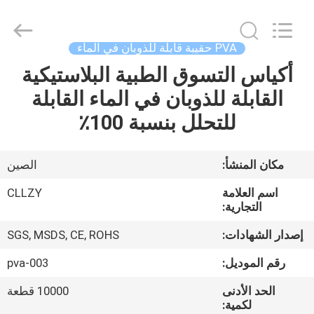
Changzhou
Greencradleland
Macromolecule
Materials
Co.,
PVA حقيبة قابلة للذوبان في الماء
Ltd..
All
أكياس التسوق الطبية البلاستيكية
المنزل
Rights
Reserved.
القابلة للذوبان في الماء القابلة
المنتجات
للتحلل بنسبة 100٪
حولنا
مكان المنشأ:
الصين
اسم العلامة
CLLZY
جولة
التجارية:
في
إصدار الشهادات:
SGS, MSDS, CE, ROHS
المصنع
رقم الموديل:
pva-003
الحد الأدنى
10000 قطعة
مراقبة
لكمية: