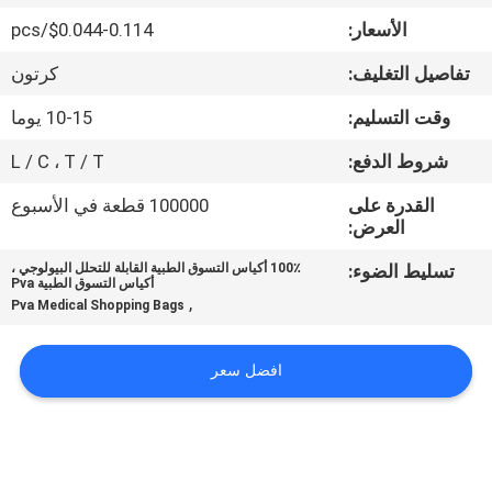
الجودة
الأسعار:
$0.044-0.114/pcs
تفاصيل التغليف:
كرتون
أخبار
وقت التسليم:
10-15 يوما
اطلب
شروط الدفع:
L / C ، T / T
اقتباس
القدرة على
100000 قطعة في الأسبوع
العرض:
خريطة
تسليط الضوء:
100٪ أكياس التسوق الطبية القابلة للتحلل البيولوجي ،
أكياس التسوق الطبية Pva
الموقع
,
Pva Medical Shopping Bags
PRIVACY
افضل سعر
POLICY