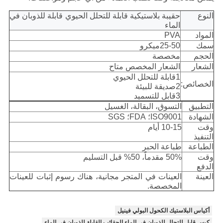
النوع
حقيبة بلاستيكية قابلة للتحلل الحيوي قابلة للذوبان في
الماء
المواد
PVA
سمك
25-50ميكرو
الحجم
مخصصة
الشعار
الشعار المخصص متاح
1قابلة للتحلل الحيوي
الخصائص:
2صديقة للبيئة
3قابل للتسميد
التطبيق
التسوق، البقالة، الغسيل
الشهادة
ISO9001؛ FDA؛ SGS
وقت
10-15 أيام
التنفيذ
الطباعة
طباعة الحبر
وقت
50% مقدماً، 50% قبل التسليم
الدفع
العينة
العينات في المتجر مجانية، هناك رسوم إثبات للعينات
المخصصة.
أكياس البلاستيك الكحول البولي فينيل
كيس قابل للتحلل للذوبان في الماء,الحقائب القابلة للذوبان في الماء