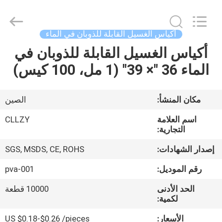
Changzhou
Greencradleland
Macromolecule
Materials
Co.,
أكياس الغسيل القابلة للذوبان في الماء
Ltd..
All
أكياس الغسيل القابلة للذوبان في
المنزل
Rights
Reserved.
الماء 36 "× 39" (1 مل، 100 كيس)
المنتجات
مكان المنشأ:
الصين
حولنا
اسم العلامة
CLLZY
التجارية:
جولة
إصدار الشهادات:
SGS, MSDS, CE, ROHS
في
رقم الموديل:
pva-001
المصنع
الحد الأدنى
10000 قطعة
لكمية:
مراقبة
الأسعار:
US $0.18-$0.26 /pieces