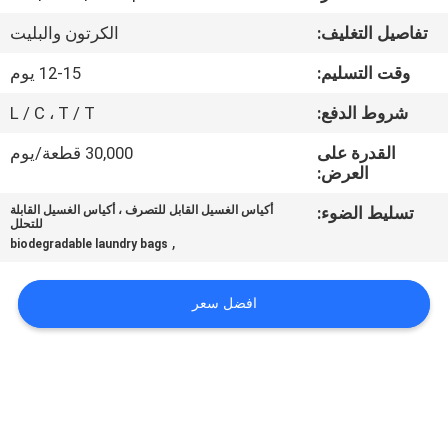
الجودة
تفاصيل التغليف:
الكرتون والبليت
أخبار
وقت التسليم:
12-15 يوم
شروط الدفع:
L / C ، T / T
اطلب
القدرة على
30,000 قطعة/يوم
اقتباس
العرض:
تسليط الضوء:
أكياس الغسيل القابل للتصرف ، أكياس الغسيل القابلة
للتحلل
خريطة
,
biodegradable laundry bags
الموقع
افضل سعر
PRIVACY
POLICY