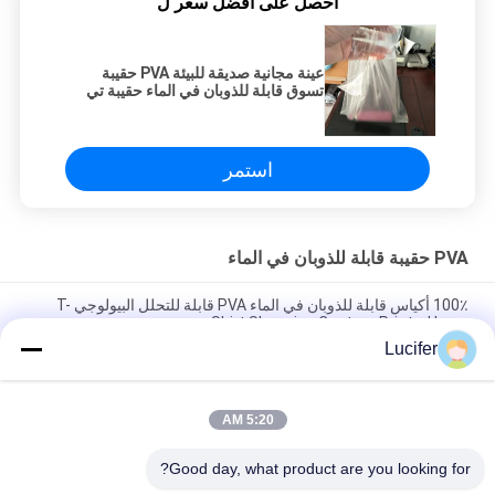
احصل على افضل سعر ل
عينة مجانية صديقة للبيئة PVA حقيبة
تسوق قابلة للذوبان في الماء حقيبة تي
شيرت حسب الطلب
استمر
PVA حقيبة قابلة للذوبان في الماء
100٪ أكياس قابلة للذوبان في الماء PVA قابلة للتحلل البيولوجي T-
Shirt Shopping Custom Printed Logo
Lucifer
660 مم × 840 مم × 25 ميكرون حقيبة غسيل قابلة للذوبان في الماء
الساخن للمستشفى
5:20 AM
حقيبة بلاستيكية قابلة للذوبان في الماء البارد PVA يمكن التخلص منها
للمسحوق الصلب الزراعي
Good day, what product are you looking for?