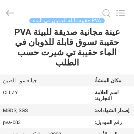
Changzhou
Greencradleland
Macromolecule
Materials
Co.,
PVA حقيبة قابلة للذوبان في الماء
Ltd..
All
عينة مجانية صديقة للبيئة PVA
المنزل
Rights
Reserved.
حقيبة تسوق قابلة للذوبان في
المنتجات
الماء حقيبة تي شيرت حسب
الطلب
حولنا
مكان المنشأ:
جيانغسو ، الصين
جولة
اسم العلامة
CLLZY
في
التجارية:
المصنع
إصدار الشهادات:
MSDS, SGS
رقم الموديل:
pva-003
مراقبة