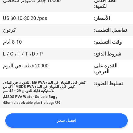
الحد الأدنى
10000 جهاز كمبيوتر شخصى
الجودة
لكمية:
الأسعار:
US $0.10-$0.20 /pcs
أخبار
تفاصيل التغليف:
كرتون
اطلب
وقت التسليم:
8-10 أيام
اقتباس
شروط الدفع:
L / C ، T / T ، D / P
القدرة على
20000 قطعة في اليوم
خريطة
العرض:
الموقع
تسليط الضوء:
كيس قابل للذوبان في الماء PVA قابل للذوبان في الماء ،
كيس قابل للذوبان في الماء MSDS PVA ، أكياس
بلاستيكية قابلة للذوبان 29 * 48 سم
,
,
MSDS PVA Water Soluble Bag
PRIVACY
29*48cm dissolvable plastic bags
POLICY
افضل سعر