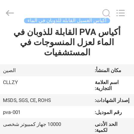
Changzhou
Greencradleland
Macromolecule
Materials
Co.,
أكياس الغسيل القابلة للذوبان في الماء
Ltd..
All
أكياس PVA القابلة للذوبان في
المنزل
Rights
Reserved.
الماء لعزل المنسوجات في
المنتجات
المستشفيات
حولنا
مكان المنشأ:
الصين
اسم العلامة
CLLZY
جولة
التجارية:
في
إصدار الشهادات:
MSDS, SGS, CE, ROHS
المصنع
رقم الموديل:
pva-001
الحد الأدنى
10000 جهاز كمبيوتر شخصى
مراقبة
لكمية: