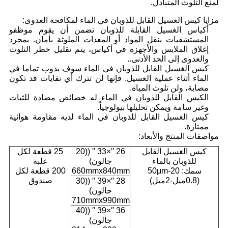
لمنع التلوث المتبادل.
مزايا كيس الغسيل القابل للذوبان في الماء لمكافحة العدوى:
أكياس الغسيل القابلة للذوبان تضمن أن يقوم موظفو
المستشفيات بنقل المواد أو المعدات الملوثة بأمان. بمجرد
إغلاق الملابس والأجهزة في أكياس، يتم تقليل خطر التلوث
والعدوى إلى الحد الأدنى..
كيس الغسيل القابل للذوبان في الماء سوف يذوب تماما في
الماء أثناء عملية الغسيل. فإنها لن تترك أي نفايات قد تكون
مصابة، ولن تلوث المياه.
الكيس القابل للذوبان في الماء له خصائص مضادة للثبات
وغير سامة ويمكن تحليلها بيولوجياً.
كيس الغسيل القابل للذوبان في الماء لديه مقاومة هوائية
ممتازة.
مواصفات المنتج والأبعاد:
كيس الغسيل القابل
26 ′′×33 ′′ ((20
25 قطعة لكل
للذوبان بالماء
جالون)
علبة
سمك: 20-50μm
660mmx840mm
200 قطعة لكل
(0.8ميل-2ميل)
صندوق
28 ′′×39 ′′ ((30
جالون)
710mmx990mm
36 ′′×39 ′′ ((40
جالون)