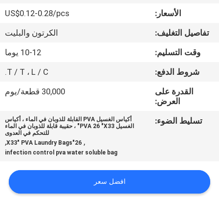
الجودة
الأسعار:
US$0.12-0.28/pcs
تفاصيل التغليف:
الكرتون والبليت
أخبار
وقت التسليم:
10-12 يوما
اطلب
شروط الدفع:
T / T ، L / C.
اقتباس
القدرة على
30,000 قطعة/يوم
العرض:
خريطة
تسليط الضوء:
أكياس الغسيل PVA القابلة للذوبان في الماء ، أكياس
الغسيل PVA 26 "X33" ، حقيبة قابلة للذوبان في الماء
الموقع
للتحكم في العدوى
,
,
26"X33" PVA Laundry Bags
infection control pva water soluble bag
PRIVACY
POLICY
افضل سعر