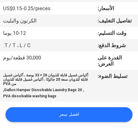
الجودة
الأسعار:
US$0.15-0.25/pieces
تفاصيل التغليف:
الكرتون والبليت
أخبار
وقت التسليم:
10-12 يوما
اطلب
شروط الدفع:
T / T ، L / C.
اقتباس
القدرة على
30,000 قطعة/يوم
العرض:
خريطة
تسليط الضوء:
أكياس غسيل قابلة للذوبان 26 × 33 بوصة ، أكياس غسيل
قابلة للذوبان سعة 20 جالونًا ، أكياس غسيل قابلة للذوبان
الموقع
من PVA
,
,
20 Gallon Hamper Dissolvable Laundry Bags
PVA dissolvable washing bags
PRIVACY
POLICY
افضل سعر