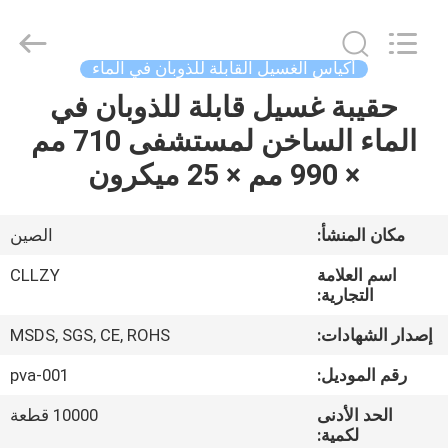
Changzhou
Greencradleland
Macromolecule
Materials
Co.,
أكياس الغسيل القابلة للذوبان في الماء
Ltd..
All
حقيبة غسيل قابلة للذوبان في
المنزل
Rights
Reserved.
الماء الساخن لمستشفى 710 مم
المنتجات
× 990 مم × 25 ميكرون
حولنا
مكان المنشأ:
الصين
اسم العلامة
CLLZY
جولة
التجارية:
في
إصدار الشهادات:
MSDS, SGS, CE, ROHS
المصنع
رقم الموديل:
pva-001
الحد الأدنى
10000 قطعة
مراقبة
لكمية: