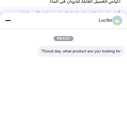
أكياس الغسيل القابلة للذوبان في الماء
أكياس الغسيل البلاستيكية القابلة للذوبان في الماء الأحمر القابل
للتصرف للطب / المستشفى
Lucifer
حقيبة الغسيل القابلة للذوبان في الماء PVA القابل للتصرف ، أكياس
الغسيل القابلة للذوبان في المستشفى
6:57 PM
26" x 33" 0.8 مل كيس محلول بالماء، 200pcs/box
Good day, what product are you looking for?
فئات شعبية
جميع
فيلم إطلاق للذوبان 
PVA المياه القابلة 
في الماء
للذوبان السينمائي
PVA حقيبة قابلة 
فيلم قابل للذوبان في 
للذوبان في الماء
الماء للتطريز
أقمشة غير قابلة 
أكياس الغسيل القابلة 
للذوبان في الماء
للذوبان في الماء