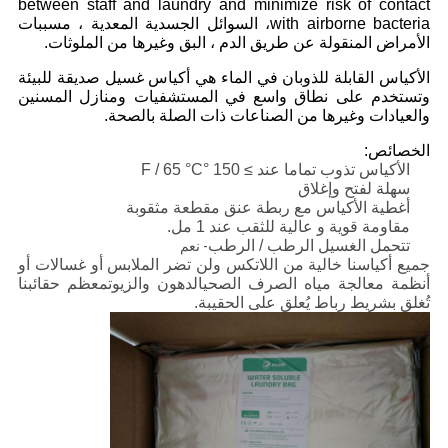
between staff and laundry and minimize risk of contact
with airborne bacteria، السوائل الجسدية المعدية ، مسببات
الأمراض المنقولة عن طريق الدم ، البق وغيرها من الملوثات.
الأكياس القابلة للذوبان في الماء هي أكياس غسيل صديقة للبيئة
وتستخدم على نطاق واسع في المستشفيات ومنازل المسنين
والعيادات وغيرها من الصناعات ذات الصلة بالصحة.
الخصائص:
الأكياس تذوب تماما عند ≥ 150 °F / 65 °C
سهلة لفتح وإغلاق
أغطية الأكياس مع ربطة عنق مقطعة مثقوبة
مقاومة قوية و عالية للثقب عند 1 مل.
تتحمل الغسيل الرطب / الرطب
- نعم
جميع أكياسنا خالية من اللاتكس ولن تضر الملابس أو غسالات أو
أنظمة معالجة مياه الصرف الصحيالدهون والزيوتمعظم حقائبنا
تُغلق بشريط رباط يُعلق على الحقيبة.