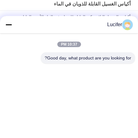
أكياس الغسيل القابلة للذوبان في الماء
أكياس الغسيل البلاستيكية القابلة للذوبان في الماء الأحمر القابل
للتصرف للطب / المستشفى
Lucifer
حقيبة الغسيل القابلة للذوبان في الماء PVA القابل للتصرف ، أكياس
الغسيل القابلة للذوبان في المستشفى
10:37 PM
26" x 33" 0.8 مل كيس محلول بالماء، 200pcs/box
Good day, what product are you looking for?
فئات شعبية
جميع
فيلم إطلاق للذوبان 
PVA المياه القابلة 
في الماء
للذوبان السينمائي
PVA حقيبة قابلة 
فيلم قابل للذوبان في 
للذوبان في الماء
الماء للتطريز
أقمشة غير قابلة 
أكياس الغسيل القابلة 
للذوبان في الماء
للذوبان في الماء