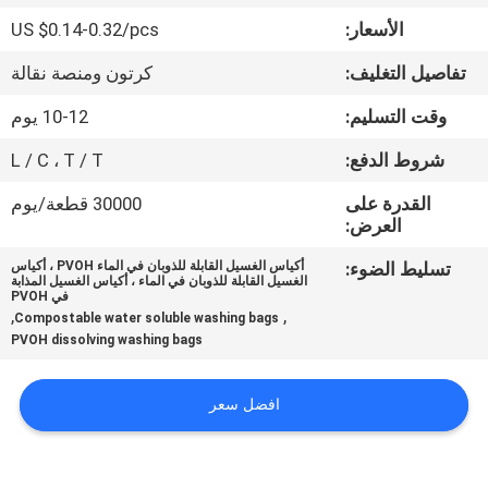
الجودة
الأسعار:
US $0.14-0.32/pcs
تفاصيل التغليف:
كرتون ومنصة نقالة
أخبار
وقت التسليم:
10-12 يوم
اطلب
شروط الدفع:
L / C ، T / T
اقتباس
القدرة على
30000 قطعة/يوم
العرض:
خريطة
تسليط الضوء:
أكياس الغسيل القابلة للذوبان في الماء PVOH ، أكياس
الغسيل القابلة للذوبان في الماء ، أكياس الغسيل المذابة
الموقع
في PVOH
,
,
Compostable water soluble washing bags
PVOH dissolving washing bags
PRIVACY
POLICY
افضل سعر