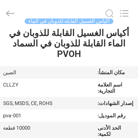
Changzhou
Greencradleland
Macromolecule
Materials
Co.,
أكياس الغسيل القابلة للذوبان في الماء
Ltd..
All
أكياس الغسيل القابلة للذوبان في
المنزل
Rights
Reserved.
الماء القابلة للذوبان في السماد
المنتجات
PVOH
حولنا
مكان المنشأ:
الصين
اسم العلامة
CLLZY
جولة
التجارية:
في
إصدار الشهادات:
SGS, MSDS, CE, ROHS
المصنع
رقم الموديل:
pva-001
الحد الأدنى
10000 قطعة
مراقبة
لكمية: