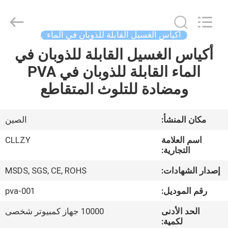
Changzhou
Greencradleland
Macromolecule
Materials
Co.,
أكياس الغسيل القابلة للذوبان في الماء
Ltd..
All
أكياس الغسيل القابلة للذوبان في
المنزل
Rights
Reserved.
الماء القابلة للذوبان في PVA
المنتجات
ومضادة للتلوث المتقاطع
حولنا
مكان المنشأ:
الصين
اسم العلامة
CLLZY
جولة
التجارية:
في
إصدار الشهادات:
MSDS, SGS, CE, ROHS
المصنع
رقم الموديل:
pva-001
الحد الأدنى
10000 جهاز كمبيوتر شخصى
مراقبة
لكمية: