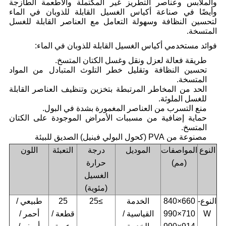
والملابس وعناصر التطريز غير المكتملة والأطعمة الطازجة
وأيضًا في صناعة أكياس الغسيل القابلة للذوبان في الماء
لتحسين النظافة وسهولة التعامل مع العناصر القابلة للغسل
المتسخة.
فوائد مستخدمي أكياس الغسيل القابلة للذوبان في الماء:
طريقة فعالة لعزل ونقل وغسل الكتان المتسخ.
تحسين النظافة وتقليل خطر التلوث المتبادل من المواد
المتسخة.
الحد من المخاطر المرتبطة بتخزين وتنظيف العناصر القابلة
للغسل الملوثة.
منع التسرب من العناصر المغمورة بشدة في البول.
حماية إضافية من مسببات الأمراض الموجودة على الكتان
المتسخ.
مصنوعة من PVA (كحول البولي فينيل) الصديق للبيئة
النوع
المواصفات
الموديل
درجة
التعبئة
اللون
(مم)
حرارة
الغسيل
(مئوية)
النوع-
660×840
الخدمة
≥25
25
طبيعي /
W
710×990
القياسية /
قطعة /
أحمر /