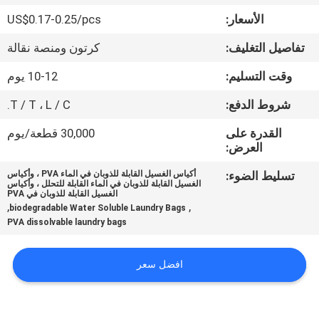
الجودة
الأسعار:
US$0.17-0.25/pcs
تفاصيل التغليف:
كرتون ومنصة نقالة
أخبار
وقت التسليم:
10-12 يوم
اطلب
شروط الدفع:
T / T ، L / C.
اقتباس
القدرة على
30,000 قطعة/يوم
العرض:
خريطة
تسليط الضوء:
أكياس الغسيل القابلة للذوبان في الماء PVA ، وأكياس
الغسيل القابلة للذوبان في الماء القابلة للتحلل ، وأكياس
الموقع
الغسيل القابلة للذوبان في PVA
,
,
biodegradable Water Soluble Laundry Bags
PVA dissolvable laundry bags
PRIVACY
POLICY
افضل سعر