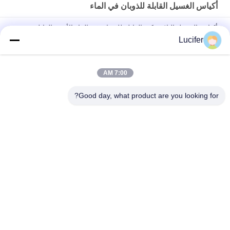
أكياس الغسيل القابلة للذوبان في الماء
أكياس الغسيل البلاستيكية القابلة للذوبان في الماء الأحمر القابل
للتصرف للطب / المستشفى
Lucifer
حقيبة الغسيل القابلة للذوبان في الماء PVA القابل للتصرف ، أكياس
الغسيل القابلة للذوبان في المستشفى
7:00 AM
26" x 33" 0.8 مل كيس محلول بالماء، 200pcs/box
Good day, what product are you looking for?
فئات شعبية
جميع
فيلم إطلاق للذوبان 
PVA المياه القابلة 
في الماء
للذوبان السينمائي
PVA حقيبة قابلة 
فيلم قابل للذوبان في 
للذوبان في الماء
الماء للتطريز
أقمشة غير قابلة 
أكياس الغسيل القابلة 
للذوبان في الماء
للذوبان في الماء