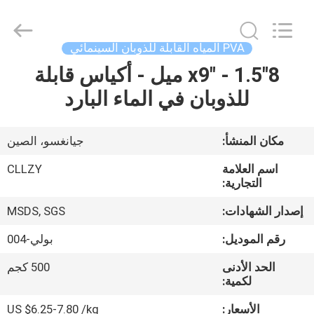
Changzhou
Greencradleland
Macromolecule
Materials
Co.,
PVA المياه القابلة للذوبان السينمائي
Ltd..
All
8"x9" - 1.5 ميل - أكياس قابلة
المنزل
Rights
Reserved.
للذوبان في الماء البارد
المنتجات
مكان المنشأ:
جيانغسو، الصين
حولنا
اسم العلامة
CLLZY
التجارية:
جولة
إصدار الشهادات:
MSDS, SGS
في
رقم الموديل:
بولي-004
المصنع
الحد الأدنى
500 كجم
لكمية:
مراقبة
الأسعار:
US $6.25-7.80 /kg