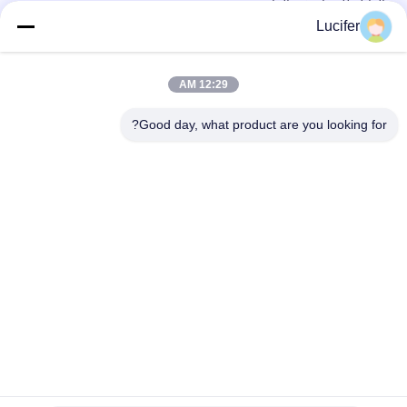
القابلة للذوبان في الماء
Lucifer
فيلم قابل للذوبان في الماء البارد دائم ، سمك PVA فيلم لفة 25-80
ميكرون
12:29 AM
تغليف كحول البولي فينيل فيلم PVA القابل للذوبان في الماء لأكياس
التغليف
Good day, what product are you looking for?
فئات شعبية
جميع
فيلم إطلاق للذوبان 
PVA المياه القابلة 
في الماء
للذوبان السينمائي
PVA حقيبة قابلة 
فيلم قابل للذوبان في 
للذوبان في الماء
الماء للتطريز
أقمشة غير قابلة 
أكياس الغسيل القابلة 
للذوبان في الماء
للذوبان في الماء
فيلم البلاستيك القابلة 
بولي الشريط للذوبان 
للتحلل
في الماء