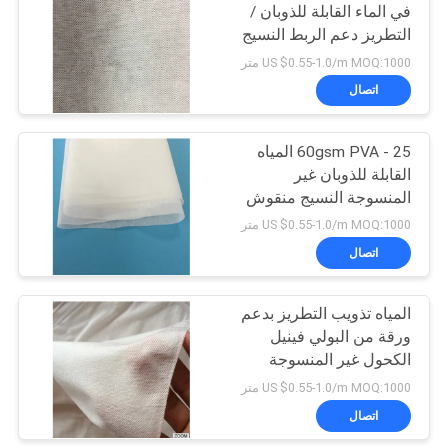
في الماء القابلة للذوبان /
التطريز دعم الربط النسيج
6
SGS / MSDS الموافقة
US $0.55-1.0/m MOQ:1000 متر
بولي الشريط للذوبان
اتصال
في الماء
25 - 60gsm PVA المياه
القابلة للذوبان غير
المنسوجة النسيج منقوش
نمط للتطريز
US $0.55-1.0/m MOQ:1000 متر
اتصال
15
فيلم البلاستيك القابلة
المياه تذويب التطريز بدعم
ورقة من البولي فينيل
للتحلل
الكحول غير المنسوجة
النسيج
US $0.55-1.0/m MOQ:1000 متر
اتصال