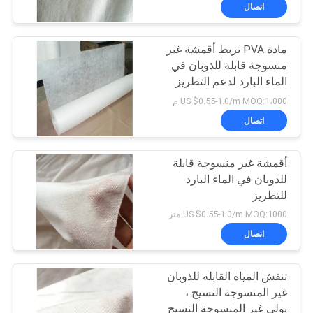
الجودة
اتصال
مادة PVA تربط أقمشة غير
أخبار
15
منسوجة قابلة للذوبان في
الماء البارد لدعم التطريز
فيلم قابل للذوبان في
اطلب
US $0.55-1.0/m MOQ:1،000 م
الماء للتطريز
اقتباس
اتصال
خريطة
أقمشة غير منسوجة قابلة
للذوبان في الماء البارد
الموقع
للتطريز
34
US $0.55-1.0/m MOQ:1000 متر
PRIVACY
PVA حقيبة قابلة
اتصال
POLICY
للذوبان في الماء
تنقش المياه القابلة للذوبان
غير المنسوجة النسيج ،
بولي غير المنسوجة النسيج