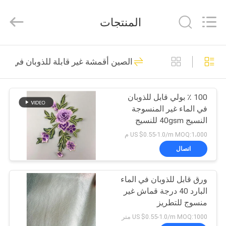
Changzhou
Greencradleland
Macromolecule
المنتجات
Materials
Co.,
Ltd..
All
المنزل
Rights
38
Reserved.
الصين أقمشة غير قابلة للذوبان في الما
PVA المياه القابلة
المنتجات
للذوبان السينمائي
100 ٪ بولي قابل للذوبان
في الماء غير المنسوجة
حولنا
النسيج 40gsm للنسيج
الدانتيل بدعم
US $0.55-1.0/m MOQ:1،000 م
جولة
اتصال
73
في
فيلم إطلاق للذوبان
ورق قابل للذوبان في الماء
المصنع
البارد 40 درجة قماش غير
في الماء
منسوج للتطريز
مراقبة
US $0.55-1.0/m MOQ:1000 متر