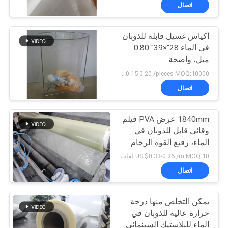
الجودة
اتصال
أكياس غسيل قابلة للذوبان
أخبار
15
في الماء 28"×39" 0.80
ميل، واضحة
فيلم قابل للذوبان في
اطلب
US $0.15-0.20 /pieces MOQ:10000 قطعة
الماء للتطريز
اقتباس
اتصال
خريطة
1840mm عرض PVA فيلم
وقائي قابل للذوبان في
الموقع
الماء، رفيع القوة الرخام
34
إطلاق فيلم قابل للذوبان
US $0.33-0.36 /m MOQ:10 لفات
PRIVACY
PVA حقيبة قابلة
اتصال
POLICY
للذوبان في الماء
يمكن التخلص منها درجة
حرارة عالية للذوبان في
الماء للبلاستيك السينمائي