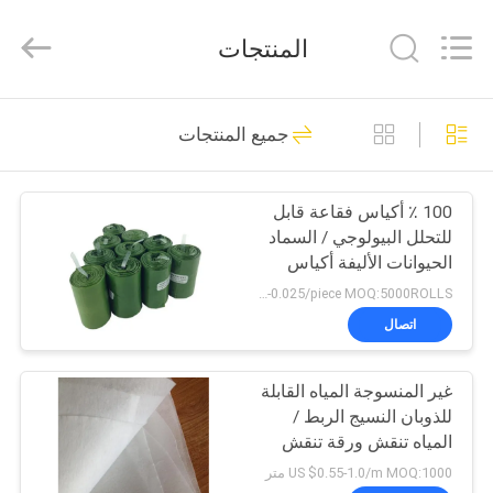
Changzhou
Greencradleland
Macromolecule
المنتجات
Materials
Co.,
Ltd..
All
المنزل
Rights
36
Reserved.
جميع المنتجات
PVA المياه القابلة
المنتجات
للذوبان السينمائي
100 ٪ أكياس فقاعة قابل
للتحلل البيولوجي / السماد
حولنا
الحيوانات الأليفة أكياس
النفايات العرف خدمة
US $0.013-0.025/piece MOQ:5000ROLLS
مقبولة
جولة
اتصال
73
في
فيلم إطلاق للذوبان
غير المنسوجة المياه القابلة
المصنع
للذوبان النسيج الربط /
في الماء
المياه تنقش ورقة تنقش
مراقبة
مصممة
US $0.55-1.0/m MOQ:1000 متر