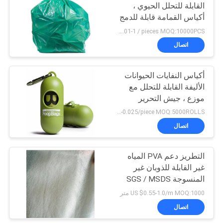
القابلة للتحلل الحيوي ،
أكياس القمامة قابلة للدمج
6
US $0.01-1 / pieces MOQ:10000PCS
بولي الشريط للذوبان
اتصال
في الماء
أكياس النفايات الحيوانات
الأليفة القابلة للتحلل مع
موزع ، جيش التحرير
الشعبى الصينى السماد
US $0.013-0.025/piece MOQ:5000ROLLS
أكياس البلاستيك
اتصال
15
كومبوست
فيلم البلاستيك القابلة
التطريز دعم PVA المياه
غير القابلة للذوبان غير
للتحلل
المنسوجة SGS / MSDS
الموافقة
US $0.55-1.0/m MOQ:1000 متر
اتصال