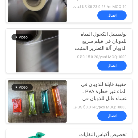
الافراج عن القالب
US $0.23-0.28 /m MOQ:10 لفات
اتصال
72
أكياس الغسيل القابلة
بوليفينيل الكحول المياه
للذوبان في فيلم سريع
للذوبان في الماء
الذوبان آلة التطريز المثبت
US $0.15-0.20/yard MOQ:1000 ياردة
اتصال
حقيبة قابلة للذوبان في
33
الماء غير خطرة PVA ،
أقمشة غير قابلة
غشاء قابل للذوبان في
الماء البارد قابل للتحلل
US $0.0145/pcs MOQ:10000 قطعة
للذوبان في الماء
اتصال
تخصيص أكياس النفايات