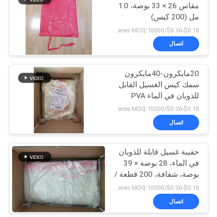
مقاس 26 × 33 بوصة، 1.0
مل (200 كيس)
6
$0.18-$0.36/pieces MOQ:10000 قطعة
بولي الشريط للذوبان
اتصال
في الماء
20مايكرون-40مايكرون
سمك كيس الغسيل القابل
للذوبان في الماء PVA
لتطبيقات مختلفة
$0.18-$0.36/pieces MOQ:10000 قطعة
اتصال
15
فيلم البلاستيك القابلة
حقيبة غسيل قابلة للذوبان
في الماء، 28 بوصة × 39
للتحلل
بوصة، شفافة، 200 قطعة /
صندوق
$0.18-$0.36/pieces MOQ:10000 قطعة
اتصال