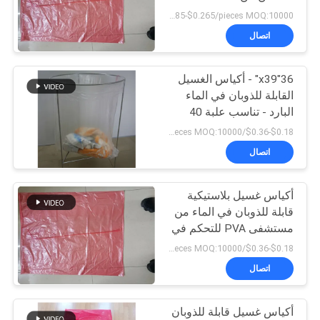
US$0.185-$0.265/pieces MOQ:10000 قطعة
اتصال
72
أكياس الغسيل القابلة
36"x39" - أكياس الغسيل
القابلة للذوبان في الماء
للذوبان في الماء
البارد - تناسب علبة 40
جالون وحتى سلة 25 "
$0.18-$0.36/pieces MOQ:10000 قطعة
اتصال
أكياس غسيل بلاستيكية
33
قابلة للذوبان في الماء من
أقمشة غير قابلة
مستشفى PVA للتحكم في
العدوى، 20 جالون - كرتون
$0.18-$0.36/pieces MOQ:10000 قطعة
للذوبان في الماء
200
اتصال
أكياس غسيل قابلة للذوبان