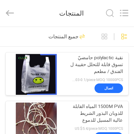
Changzhou
Greencradleland
Macromolecule
المنتجات
Materials
Co.,
Ltd..
All
المنزل
Rights
36
Reserved.
جميع المنتجات
PVA المياه القابلة
المنتجات
للذوبان السينمائي
نقية polylactic حامضيّ
تسوق قابلة للتحلل حقيبة ل
حولنا
الفندق / مطعم
US $0.03-0.1/piece MOQ:10000PCS
جولة
اتصال
73
في
فيلم إطلاق للذوبان
1500M PVA المياه القابلة
المصنع
للذوبان البذور الشريط
في الماء
عالية المسيل للدموع
مراقبة
مقاومة للزراعة
US $5.4/piece MOQ:1000PCS