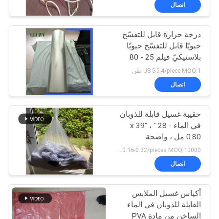
الجودة
اتصال
درجة حرارة قابل للتفسّخ
أخبار
15
حيويّا قابل للتفسّخ حيويّا
بلاستيكيّ فيلم 25 - 80
فيلم قابل للذوبان في
اطلب
Microns سماكة اختياريّ
US $5.4/piece MOQ:1 طن
الماء للتطريز
اقتباس
اتصال
خريطة
حقيبة غسيل قابلة للذوبان
في الماء - 28 " x 39" ،
الموقع
0.80 مل ، واضحة
34
US$0.16-0.32/pieces MOQ:10000 قطعة
PRIVACY
PVA حقيبة قابلة
اتصال
POLICY
للذوبان في الماء
أكياس غسيل الملابس
القابلة للذوبان في الماء
الساخن من مادة PVA