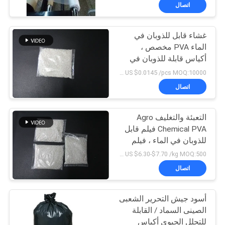
الجودة
اتصال
غشاء قابل للذوبان في
أخبار
15
الماء PVA مخصص ،
أكياس قابلة للذوبان في
فيلم قابل للذوبان في
اطلب
الماء ذات مسحوق صلب
US $0.0145 /pcs MOQ:10000 جهاز كمبيوتر شخصى
الماء للتطريز
اقتباس
اتصال
خريطة
التعبئة والتغليف Agro
Chemical PVA فيلم قابل
الموقع
للذوبان في الماء ، فيلم
34
بلاستيك قابل للذوبان في
US $6.30-$7.70 /kg MOQ:500 كغ
الماء
PRIVACY
PVA حقيبة قابلة
اتصال
POLICY
للذوبان في الماء
أسود جيش التحرير الشعبى
الصينى السماد / القابلة
للتحلل الحيوي أكياس