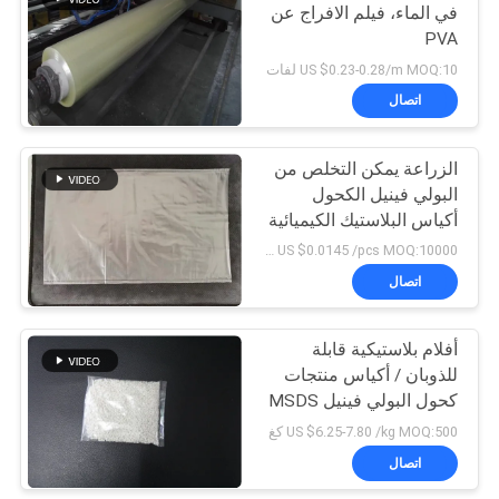
في الماء، فيلم الافراج عن
PVA
6
(1840mmx1000mx30micron)
US $0.23-0.28/m MOQ:10 لفات
بولي الشريط للذوبان
اتصال
في الماء
الزراعة يمكن التخلص من
البولي فينيل الكحول
أكياس البلاستيك الكيميائية
الصلبة مسحوق الاستخدام
US $0.0145 /pcs MOQ:10000 جهاز كمبيوتر شخصى
اتصال
15
فيلم البلاستيك القابلة
أفلام بلاستيكية قابلة
للذوبان / أكياس منتجات
للتحلل
كحول البولي فينيل MSDS
/ SGS مرت
US $6.25-7.80 /kg MOQ:500 كغ
اتصال