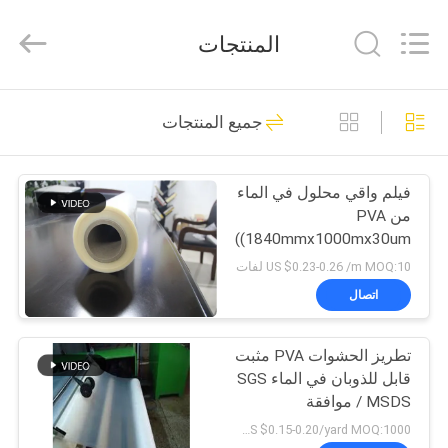
Changzhou
Greencradleland
Macromolecule
المنتجات
Materials
Co.,
Ltd..
All
المنزل
Rights
38
Reserved.
جميع المنتجات
PVA المياه القابلة
المنتجات
للذوبان السينمائي
فيلم واقي محلول في الماء
من PVA
حولنا
(1840mmx1000mx30um)
US $0.23-0.26 /m MOQ:10 لفات
جولة
اتصال
73
في
فيلم إطلاق للذوبان
تطريز الحشوات PVA مثبت
المصنع
قابل للذوبان في الماء SGS
في الماء
/ MSDS موافقة
مراقبة
US $0.15-0.20/yard MOQ:1000 ياردة